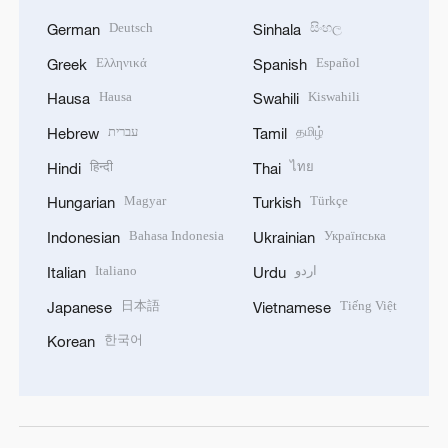
Deutsch
සිංහල
German
Sinhala
Ελληνικά
Español
Greek
Spanish
Hausa
Kiswahili
Hausa
Swahili
עברית
தமிழ்
Hebrew
Tamil
हिन्दी
ไทย
Hindi
Thai
Magyar
Türkçe
Hungarian
Turkish
Bahasa Indonesia
Українська
Indonesian
Ukrainian
Italiano
اردو
Italian
Urdu
日本語
Tiếng Việt
Japanese
Vietnamese
한국어
Korean