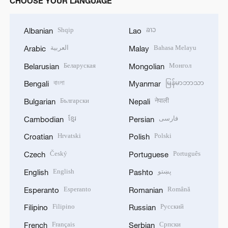
CHOOSE YOUR LANGUAGE
Shqip
ລາວ
Albanian
Lao
العربية
Bahasa Melayu
Arabic
Malay
Беларуская
Монгол
Belarusian
Mongolian
বাংলা
မြန်မာဘာသာ
Bengali
Myanmar
Български
नेपाली
Bulgarian
Nepali
ខ្មែរ
فارسی
Cambodian
Persian
Hrvatski
Polski
Croatian
Polish
Český
Português
Czech
Portuguese
English
پښتو
English
Pashto
Esperanto
Română
Esperanto
Romanian
Filipino
Русский
Filipino
Russian
Français
Српски
French
Serbian