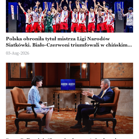
Polska obroniła tytuł mistrza Ligi Narodów
Siatkówki. Biało-Czerwoni triumfowali w chińskim
Ningbo
03-Aug-2026