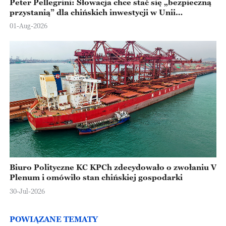
Peter Pellegrini: Słowacja chce stać się „bezpieczną
przystanią” dla chińskich inwestycji w Unii
Europejskiej
01-Aug-2026
Biuro Polityczne KC KPCh zdecydowało o zwołaniu V
Plenum i omówiło stan chińskiej gospodarki
30-Jul-2026
POWIĄZANE TEMATY