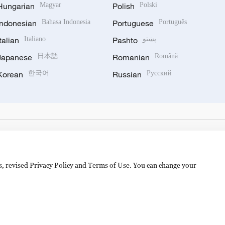
Hungarian
Magyar
Polish
Polski
Indonesian
Bahasa Indonesia
Portuguese
Português
Italian
Italiano
Pashto
پښتو
Japanese
日本語
Romanian
Română
Korean
한국어
Russian
Русский
es, revised Privacy Policy and Terms of Use. You can change your
备 11010502050052号
Disinformation report hotline: 010-8506146