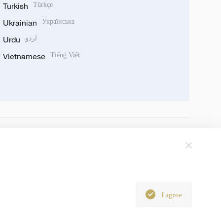
Turkish
Türkçe
Ukrainian
Українська
Urdu
اردو
Vietnamese
Tiếng Việt
I agree
6