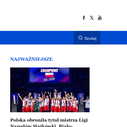
Szukaj
NAJWAŻNIEJSZE
Polska obroniła tytuł mistrza Ligi
Narodów Siatkówki. Biało-