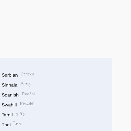
Serbian
Српски
Sinhala
සිංහල
Spanish
Español
Swahili
Kiswahili
Tamil
தமிழ்
Thai
ไทย