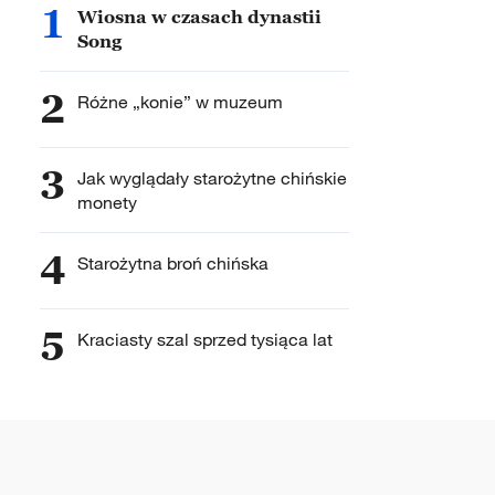
1
Wiosna w czasach dynastii
Song
2
Różne „konie” w muzeum
3
Jak wyglądały starożytne chińskie
monety
4
Starożytna broń chińska
5
Kraciasty szal sprzed tysiąca lat