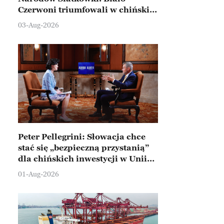
Czerwoni triumfowali w chińskim
Ningbo
03-Aug-2026
Peter Pellegrini: Słowacja chce
stać się „bezpieczną przystanią”
dla chińskich inwestycji w Unii
Europejskiej
01-Aug-2026