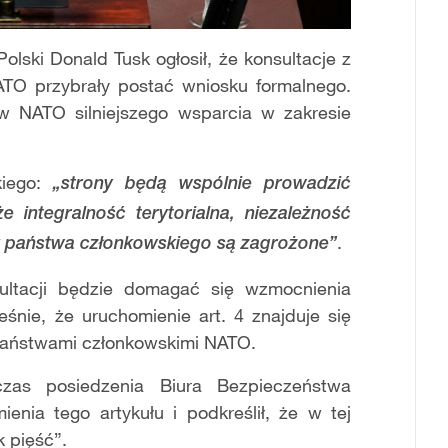
olski Donald Tusk ogłosił, że konsultacje z
ATO przybrały postać wniosku formalnego.
w NATO silniejszego wsparcia w zakresie
kiego:
„strony będą wspólnie prowadzić
e integralność terytorialna, niezależność
.
k państwa członkowskiego są zagrożone”
ultacji będzie domagać się wzmocnienia
śnie, że uruchomienie art. 4 znajduje się
aństwami członkowskimi NATO.
zas posiedzenia Biura Bezpieczeństwa
nia tego artykułu i podkreślił, że w tej
k pięść”.