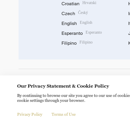
Croatian
Hrvatski
Czech
Český
English
English
Esperanto
Esperanto
Filipino
Filipino
DOWNLOAD OUR APP
Our Privacy Statement & Cookie Policy
By continuing to browse our site you agree to our use of cooki
cookie settings through your browser.
Privacy Policy
Terms of Use
Copyright © 2024 CGTN.
京ICP备20000184号
京公网安