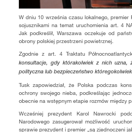
W dniu 10 września czasu lokalnego, premier P
sojusznikami na temat uruchomienia art. 4 N
Jak podkreślił, Warszawa oczekuje od państ
obrony polskiej przestrzeni powietrznej.
Zgodnie z art. 4 Traktatu Północnoatlantyc
konsultacje, gdy którakolwiek z nich uzna, ż
polityczna lub bezpieczeństwo któregokolwie
Tusk zapowiedział, że Polska podczas kons
ochrony swojego nieba, podkreślając jednocze
obecnie na wstępnym etapie rozmów między p
Wcześniej prezydent Karol Nawrocki podc
Narodowego zasugerował możliwość uruchomie
sprawie prezydent i premier „są zjednoczeni ja