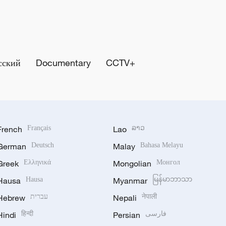
сский
Documentary
CCTV+
French
Français
Lao
ລາວ
German
Deutsch
Malay
Bahasa Melayu
Greek
Ελληνικά
Mongolian
Монгол
Hausa
Hausa
Myanmar
မြန်မာဘာသာ
Hebrew
עברית
Nepali
नेपाली
Hindi
हिन्दी
Persian
فارسی