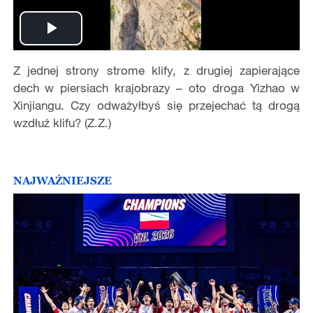
Play
Z jednej strony strome klify, z drugiej zapierające
Video
dech w piersiach krajobrazy – oto droga Yizhao w
Xinjiangu. Czy odważyłbyś się przejechać tą drogą
wzdłuż klifu? (Z.Z.)
NAJWAŻNIEJSZE