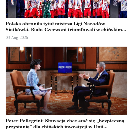
Polska obroniła tytuł mistrza Ligi Narodów
Siatkówki. Biało-Czerwoni triumfowali w chińskim
Ningbo
03-Aug-2026
Peter Pellegrini: Słowacja chce stać się „bezpieczną
przystanią” dla chińskich inwestycji w Unii
Europejskiej