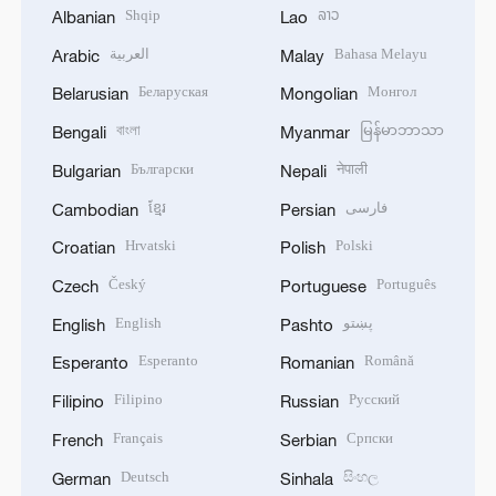
Shqip
ລາວ
Albanian
Lao
العربية
Bahasa Melayu
Arabic
Malay
Беларуская
Монгол
Belarusian
Mongolian
বাংলা
မြန်မာဘာသာ
Bengali
Myanmar
Български
नेपाली
Bulgarian
Nepali
ខ្មែរ
فارسی
Cambodian
Persian
Hrvatski
Polski
Croatian
Polish
Český
Português
Czech
Portuguese
English
پښتو
English
Pashto
Esperanto
Română
Esperanto
Romanian
Filipino
Русский
Filipino
Russian
Français
Српски
French
Serbian
Deutsch
සිංහල
German
Sinhala