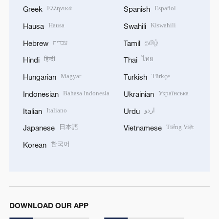
Ελληνικά
Español
Greek
Spanish
Hausa
Kiswahili
Hausa
Swahili
עברית
தமிழ்
Hebrew
Tamil
हिन्दी
ไทย
Hindi
Thai
Magyar
Türkçe
Hungarian
Turkish
Bahasa Indonesia
Українська
Indonesian
Ukrainian
Italiano
اردو
Italian
Urdu
日本語
Tiếng Việt
Japanese
Vietnamese
한국어
Korean
DOWNLOAD OUR APP