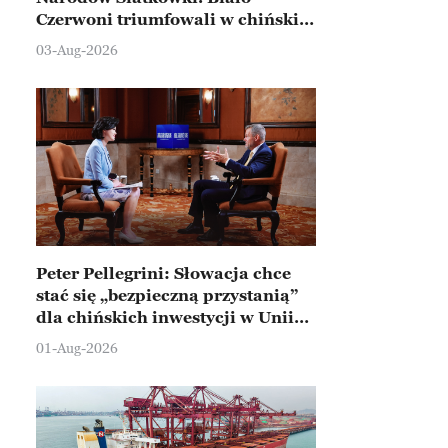
Czerwoni triumfowali w chińskim
Ningbo
03-Aug-2026
Peter Pellegrini: Słowacja chce
stać się „bezpieczną przystanią”
dla chińskich inwestycji w Unii
Europejskiej
01-Aug-2026