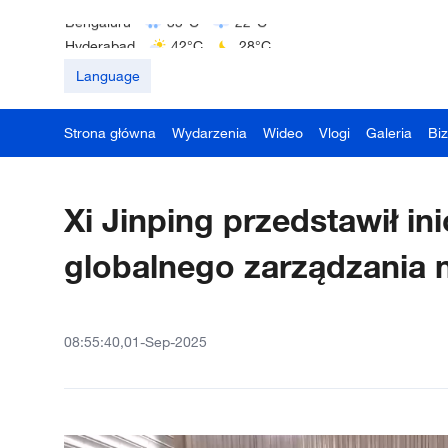
Bengaluru
35°C
22°C
Hyderabad
42°C
28°C
Mumbai
31°C
27°C
Language
Strona główna
Wydarzenia
Wideo
Vlogi
Galeria
Bi
Xi Jinping przedstawił in
globalnego zarządzania 
08:55:40,01-Sep-2025