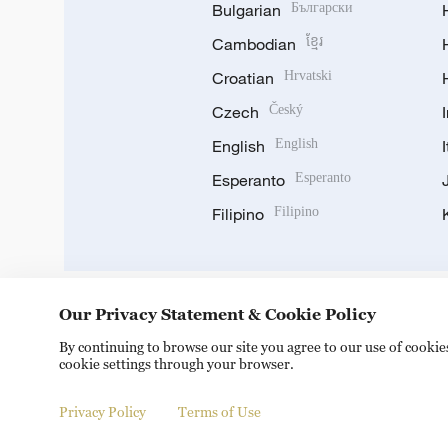
Bulgarian
Български
Cambodian
ខ្មែរ
Croatian
Hrvatski
Czech
Český
English
English
Esperanto
Esperanto
Filipino
Filipino
Our Privacy Statement & Cookie Policy
DOWNLOAD OUR APP
By continuing to browse our site you agree to our use of cooki
cookie settings through your browser.
Privacy Policy
Terms of Use