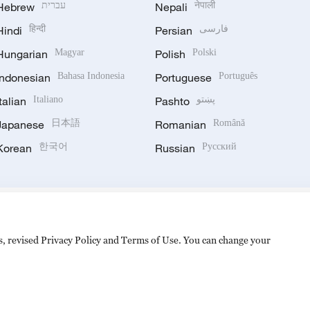
Hebrew
עברית
Nepali
नेपाली
Hindi
हिन्दी
Persian
فارسی
Hungarian
Magyar
Polish
Polski
Indonesian
Bahasa Indonesia
Portuguese
Português
Italian
Italiano
Pashto
پښتو
Japanese
日本語
Romanian
Română
Korean
한국어
Russian
Русский
es, revised Privacy Policy and Terms of Use. You can change your