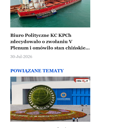
Biuro Polityczne KC KPCh
zdecydowało o zwołaniu V
Plenum i omówiło stan chińskiej
gospodarki
30-Jul-2026
POWIĄZANE TEMATY