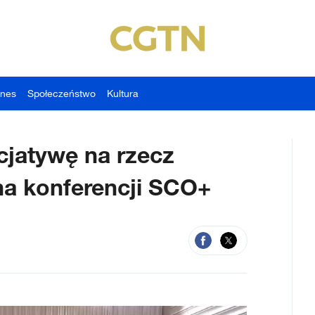
znes
Społeczeństwo
Kultura
icjatywę na rzecz
na konferencji SCO+