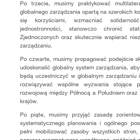
Po trzecie, musimy praktykować multilate
globalnego zarządzania opartą na szerokich ko
się korzyściami, wzmacniać solidarnoś
jednostronności, stanowczo chronić sta
Zjednoczonych oraz skutecznie wspierać nie
zarządzaniu.
Po czwarte, musimy propagować podejście sk
udoskonalić globalny system zarządzania, aby
będą uczestniczyć w globalnym zarządzaniu i
rozwiązywać wspólne wyzwania stojące pr
rozwojową między Północą a Południem oraz l
krajów.
Po piąte, musimy przyjąć zasadę zorientow
systematycznego planowania i ogólnego pos
pełni mobilizować zasoby wszystkich stron,
poprzez pragmatyczną współpracę, opóźnień w 