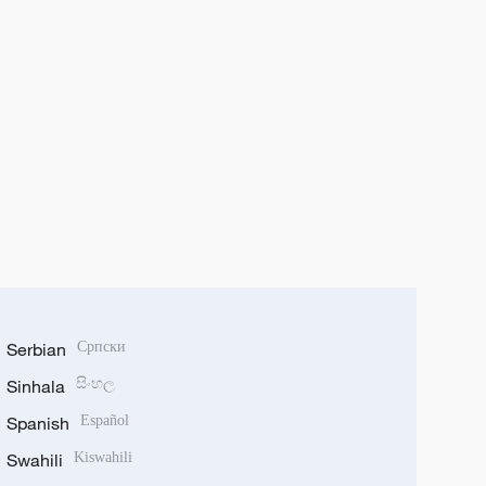
Serbian
Српски
Sinhala
සිංහල
Spanish
Español
Swahili
Kiswahili