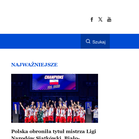
Szukaj
NAJWAŻNIEJSZE
Polska obroniła tytuł mistrza Ligi
Narodów Siatkówki. Biało-