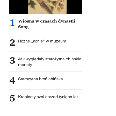
1
Wiosna w czasach dynastii
Song
2
Różne „konie” w muzeum
3
Jak wyglądały starożytne chińskie
monety
4
Starożytna broń chińska
5
Kraciasty szal sprzed tysiąca lat