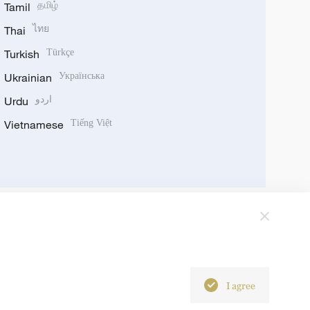
Tamil
தமிழ்
Thai
ไทย
Turkish
Türkçe
Ukrainian
Українська
Urdu
اردو
Vietnamese
Tiếng Việt
I agree