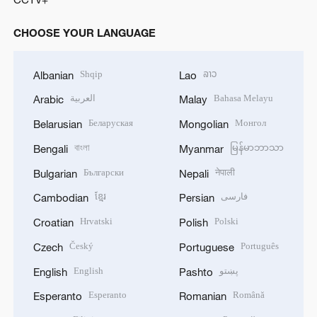
CHOOSE YOUR LANGUAGE
Shqip
ລາວ
Albanian
Lao
العربية
Bahasa Melayu
Arabic
Malay
Беларуская
Монгол
Belarusian
Mongolian
বাংলা
မြန်မာဘာသာ
Bengali
Myanmar
Български
नेपाली
Bulgarian
Nepali
ខ្មែរ
فارسی
Cambodian
Persian
Hrvatski
Polski
Croatian
Polish
Český
Português
Czech
Portuguese
English
پښتو
English
Pashto
Esperanto
Română
Esperanto
Romanian