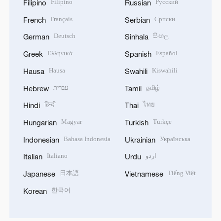
Filipino
Русский
Filipino
Russian
Français
Српски
French
Serbian
Deutsch
සිංහල
German
Sinhala
Ελληνικά
Español
Greek
Spanish
Hausa
Kiswahili
Hausa
Swahili
עברית
தமிழ்
Hebrew
Tamil
हिन्दी
ไทย
Hindi
Thai
Magyar
Türkçe
Hungarian
Turkish
Bahasa Indonesia
Українська
Indonesian
Ukrainian
Italiano
اردو
Italian
Urdu
日本語
Tiếng Việt
Japanese
Vietnamese
한국어
Korean