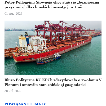
Peter Pellegrini: Słowacja chce stać się „bezpieczną
przystanią” dla chińskich inwestycji w Unii
Europejskiej
01-Aug-2026
Biuro Polityczne KC KPCh zdecydowało o zwołaniu V
Plenum i omówiło stan chińskiej gospodarki
30-Jul-2026
POWIĄZANE TEMATY