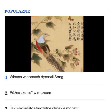
POPULARNE
1
Wiosna w czasach dynastii Song
2
Różne „konie” w muzeum
3
Jak wyglądały starożytne chińskie monety