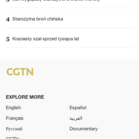
4
Starożytna broń chińska
5
Kraciasty szal sprzed tysiąca lat
EXPLORE MORE
English
Español
Français
العربية
Русский
Documentary
CCTV+