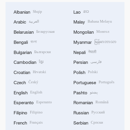
Shqip
ລາວ
Albanian
Lao
العربية
Bahasa Melayu
Arabic
Malay
Беларуская
Монгол
Belarusian
Mongolian
বাংলা
မြန်မာဘာသာ
Bengali
Myanmar
Български
नेपाली
Bulgarian
Nepali
ខ្មែរ
فارسی
Cambodian
Persian
Hrvatski
Polski
Croatian
Polish
Český
Português
Czech
Portuguese
English
پښتو
English
Pashto
Esperanto
Română
Esperanto
Romanian
Filipino
Русский
Filipino
Russian
Français
Српски
French
Serbian