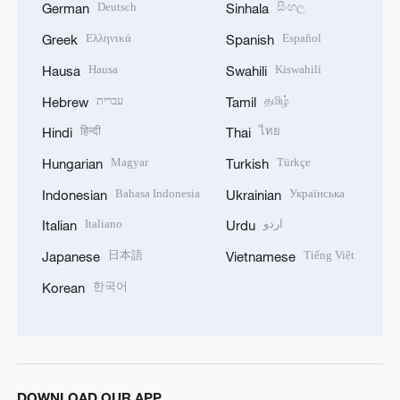
Deutsch
සිංහල
German
Sinhala
Ελληνικά
Español
Greek
Spanish
Hausa
Kiswahili
Hausa
Swahili
עברית
தமிழ்
Hebrew
Tamil
हिन्दी
ไทย
Hindi
Thai
Magyar
Türkçe
Hungarian
Turkish
Bahasa Indonesia
Українська
Indonesian
Ukrainian
Italiano
اردو
Italian
Urdu
日本語
Tiếng Việt
Japanese
Vietnamese
한국어
Korean
DOWNLOAD OUR APP