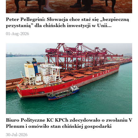
Peter Pellegrini: Słowacja chce stać się „bezpieczną
przystanią” dla chińskich inwestycji w Unii
Europejskiej
01-Aug-2026
Biuro Polityczne KC KPCh zdecydowało o zwołaniu V
Plenum i omówiło stan chińskiej gospodarki
30-Jul-2026