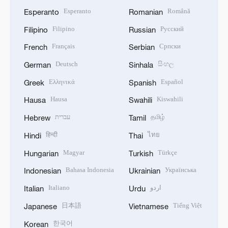
Esperanto
Română
Esperanto
Romanian
Filipino
Русский
Filipino
Russian
Français
Српски
French
Serbian
Deutsch
සිංහල
German
Sinhala
Ελληνικά
Español
Greek
Spanish
Hausa
Kiswahili
Hausa
Swahili
עברית
தமிழ்
Hebrew
Tamil
हिन्दी
ไทย
Hindi
Thai
Magyar
Türkçe
Hungarian
Turkish
Bahasa Indonesia
Українська
Indonesian
Ukrainian
Italiano
اردو
Italian
Urdu
日本語
Tiếng Việt
Japanese
Vietnamese
한국어
Korean