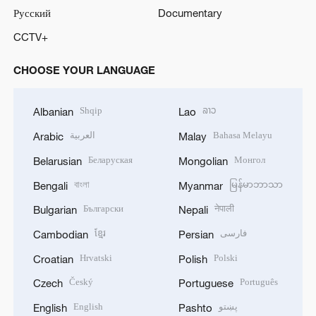
Русский
Documentary
CCTV+
CHOOSE YOUR LANGUAGE
Shqip
ລາວ
Albanian
Lao
العربية
Bahasa Melayu
Arabic
Malay
Беларуская
Монгол
Belarusian
Mongolian
বাংলা
မြန်မာဘာသာ
Bengali
Myanmar
Български
नेपाली
Bulgarian
Nepali
ខ្មែរ
فارسی
Cambodian
Persian
Hrvatski
Polski
Croatian
Polish
Český
Português
Czech
Portuguese
English
پښتو
English
Pashto