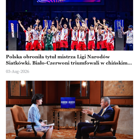
Polska obroniła tytuł mistrza Ligi Narodów
Siatkówki. Biało-Czerwoni triumfowali w chińskim
Ningbo
03-Aug-2026