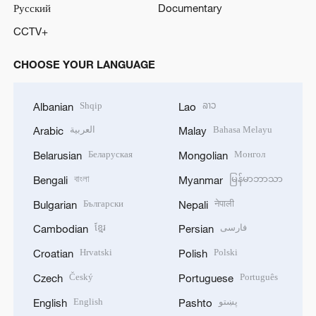
Русский
Documentary
CCTV+
CHOOSE YOUR LANGUAGE
Shqip
ລາວ
Albanian
Lao
العربية
Bahasa Melayu
Arabic
Malay
Беларуская
Монгол
Belarusian
Mongolian
বাংলা
မြန်မာဘာသာ
Bengali
Myanmar
Български
नेपाली
Bulgarian
Nepali
ខ្មែរ
فارسی
Cambodian
Persian
Hrvatski
Polski
Croatian
Polish
Český
Português
Czech
Portuguese
English
پښتو
English
Pashto