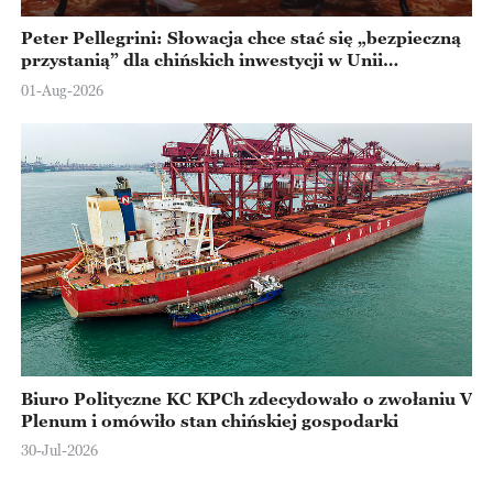
Peter Pellegrini: Słowacja chce stać się „bezpieczną
przystanią” dla chińskich inwestycji w Unii
Europejskiej
01-Aug-2026
Biuro Polityczne KC KPCh zdecydowało o zwołaniu V
Plenum i omówiło stan chińskiej gospodarki
30-Jul-2026