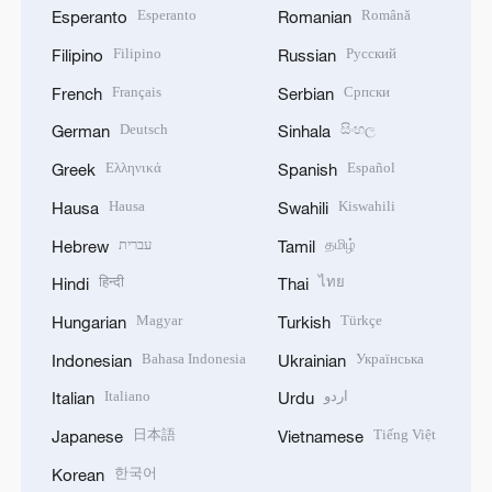
Esperanto
Română
Esperanto
Romanian
Filipino
Русский
Filipino
Russian
Français
Српски
French
Serbian
Deutsch
සිංහල
German
Sinhala
Ελληνικά
Español
Greek
Spanish
Hausa
Kiswahili
Hausa
Swahili
עברית
தமிழ்
Hebrew
Tamil
हिन्दी
ไทย
Hindi
Thai
Magyar
Türkçe
Hungarian
Turkish
Bahasa Indonesia
Українська
Indonesian
Ukrainian
Italiano
اردو
Italian
Urdu
日本語
Tiếng Việt
Japanese
Vietnamese
한국어
Korean