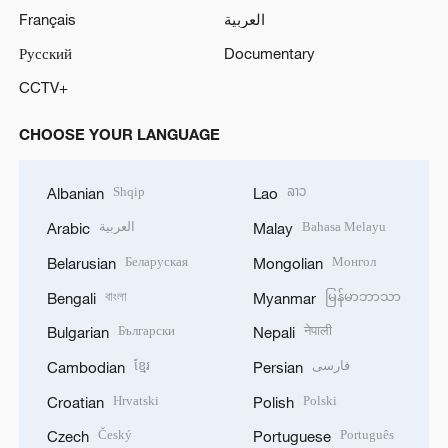
Français
العربية
Русский
Documentary
CCTV+
CHOOSE YOUR LANGUAGE
Shqip
ລາວ
Albanian
Lao
العربية
Bahasa Melayu
Arabic
Malay
Беларуская
Монгол
Belarusian
Mongolian
বাংলা
မြန်မာဘာသာ
Bengali
Myanmar
Български
नेपाली
Bulgarian
Nepali
ខ្មែរ
فارسی
Cambodian
Persian
Hrvatski
Polski
Croatian
Polish
Český
Português
Czech
Portuguese