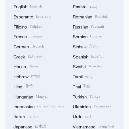
English
پښتو
English
Pashto
Esperanto
Română
Esperanto
Romanian
Filipino
Русский
Filipino
Russian
Français
Српски
French
Serbian
Deutsch
සිංහල
German
Sinhala
Ελληνικά
Español
Greek
Spanish
Hausa
Kiswahili
Hausa
Swahili
עברית
தமிழ்
Hebrew
Tamil
हिन्दी
ไทย
Hindi
Thai
Magyar
Türkçe
Hungarian
Turkish
Bahasa Indonesia
Українська
Indonesian
Ukrainian
Italiano
اردو
Italian
Urdu
日本語
Tiếng Việt
Japanese
Vietnamese