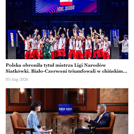
Polska obroniła tytuł mistrza Ligi Narodów
Siatkówki. Biało-Czerwoni triumfowali w chińskim
Ningbo
03-Aug-2026