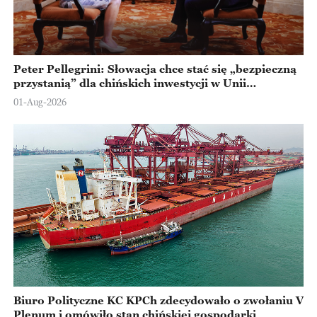
Peter Pellegrini: Słowacja chce stać się „bezpieczną
przystanią” dla chińskich inwestycji w Unii
Europejskiej
01-Aug-2026
Biuro Polityczne KC KPCh zdecydowało o zwołaniu V
Plenum i omówiło stan chińskiej gospodarki