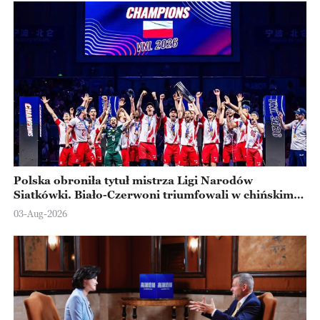
Polska obroniła tytuł mistrza Ligi Narodów
Siatkówki. Biało-Czerwoni triumfowali w chińskim
Ningbo
03-Aug-2026