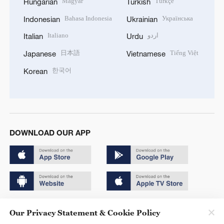
Magyar
Türkçe
Hungarian
Turkish
Bahasa Indonesia
Українська
Indonesian
Ukrainian
Italiano
اردو
Italian
Urdu
日本語
Tiếng Việt
Japanese
Vietnamese
한국어
Korean
DOWNLOAD OUR APP
Copyright © 2024 CGTN.
Our Privacy Statement & Cookie Policy
京ICP备20000184号