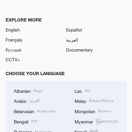
EXPLORE MORE
English
Español
Français
العربية
Русский
Documentary
CCTV+
CHOOSE YOUR LANGUAGE
Shqip
ລາວ
Albanian
Lao
العربية
Bahasa Melayu
Arabic
Malay
Беларуская
Монгол
Belarusian
Mongolian
বাংলা
မြန်မာဘာသာ
Bengali
Myanmar
Български
नेपाली
Bulgarian
Nepali