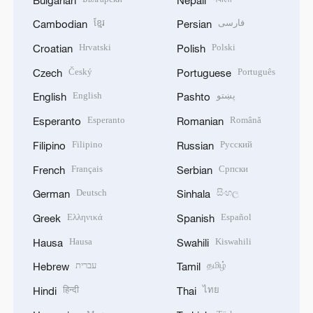
ខ្មែរ
فارسی
Cambodian
Persian
Hrvatski
Polski
Croatian
Polish
Český
Português
Czech
Portuguese
English
پښتو
English
Pashto
Esperanto
Română
Esperanto
Romanian
Filipino
Русский
Filipino
Russian
Français
Српски
French
Serbian
Deutsch
සිංහල
German
Sinhala
Ελληνικά
Español
Greek
Spanish
Hausa
Kiswahili
Hausa
Swahili
עברית
தமிழ்
Hebrew
Tamil
हिन्दी
ไทย
Hindi
Thai