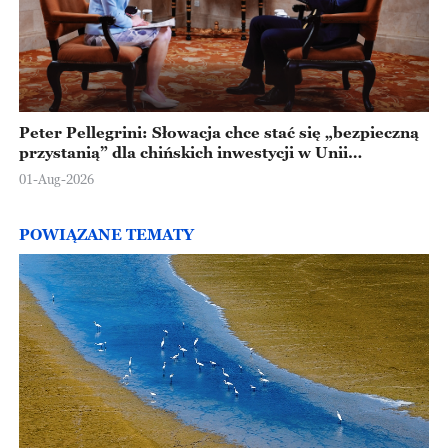
Peter Pellegrini: Słowacja chce stać się „bezpieczną
przystanią” dla chińskich inwestycji w Unii
Europejskiej
01-Aug-2026
POWIĄZANE TEMATY