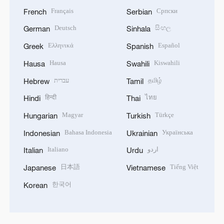
Français
Српски
French
Serbian
Deutsch
සිංහල
German
Sinhala
Ελληνικά
Español
Greek
Spanish
Hausa
Kiswahili
Hausa
Swahili
עברית
தமிழ்
Hebrew
Tamil
हिन्दी
ไทย
Hindi
Thai
Magyar
Türkçe
Hungarian
Turkish
Bahasa Indonesia
Українська
Indonesian
Ukrainian
Italiano
اردو
Italian
Urdu
日本語
Tiếng Việt
Japanese
Vietnamese
한국어
Korean