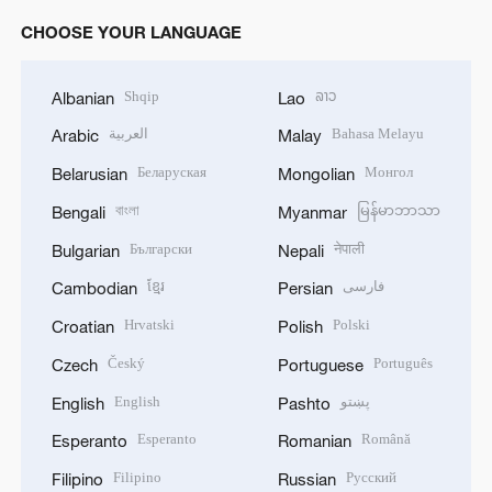
CHOOSE YOUR LANGUAGE
Shqip
ລາວ
Albanian
Lao
العربية
Bahasa Melayu
Arabic
Malay
Беларуская
Монгол
Belarusian
Mongolian
বাংলা
မြန်မာဘာသာ
Bengali
Myanmar
Български
नेपाली
Bulgarian
Nepali
ខ្មែរ
فارسی
Cambodian
Persian
Hrvatski
Polski
Croatian
Polish
Český
Português
Czech
Portuguese
English
پښتو
English
Pashto
Esperanto
Română
Esperanto
Romanian
Filipino
Русский
Filipino
Russian