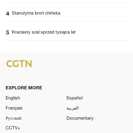
4
Starożytna broń chińska
5
Kraciasty szal sprzed tysiąca lat
EXPLORE MORE
English
Español
Français
العربية
Русский
Documentary
CCTV+