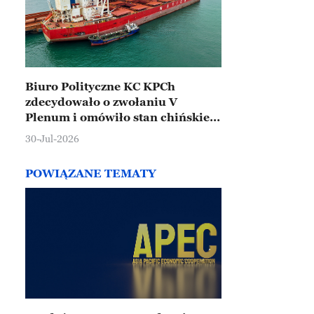
Biuro Polityczne KC KPCh
zdecydowało o zwołaniu V
Plenum i omówiło stan chińskiej
gospodarki
30-Jul-2026
POWIĄZANE TEMATY