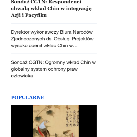
Sondaż CGTN: Respondenci
chwalą wkład Chin w integrację
Azji i Pacyfiku
Dyrektor wykonawczy Biura Narodów
Zjednoczonych ds. Obsługi Projektów
wysoko ocenił wkład Chin w
zrównoważony rozwój i zieloną
transformację
Sondaż CGTN: Ogromny wkład Chin w
globalny system ochrony praw
człowieka
POPULARNE