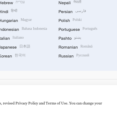
Hebrew
עברית
Nepali
नेपाली
Hindi
हिन्दी
Persian
فارسی
Hungarian
Magyar
Polish
Polski
Indonesian
Bahasa Indonesia
Portuguese
Português
Italian
Italiano
Pashto
پښتو
Japanese
日本語
Romanian
Română
Korean
한국어
Russian
Русский
es, revised Privacy Policy and Terms of Use. You can change your