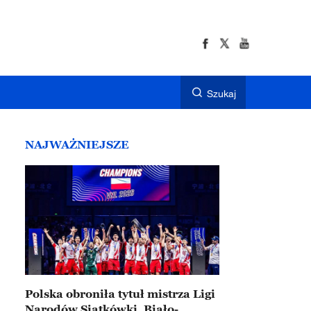
Szukaj
NAJWAŻNIEJSZE
Polska obroniła tytuł mistrza Ligi
Narodów Siatkówki. Biało-