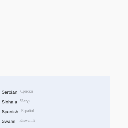
Serbian
Српски
Sinhala
සිංහල
Spanish
Español
Swahili
Kiswahili