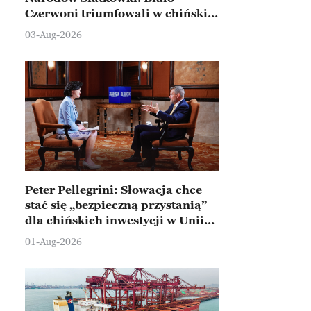
Czerwoni triumfowali w chińskim
Ningbo
03-Aug-2026
Peter Pellegrini: Słowacja chce
stać się „bezpieczną przystanią”
dla chińskich inwestycji w Unii
Europejskiej
01-Aug-2026