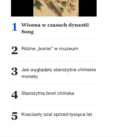
1
Wiosna w czasach dynastii
Song
2
Różne „konie” w muzeum
3
Jak wyglądały starożytne chińskie
monety
4
Starożytna broń chińska
5
Kraciasty szal sprzed tysiąca lat