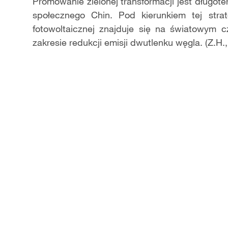
Video
Promowanie zielonej transformacji jest długot
społecznego Chin. Pod kierunkiem tej strate
fotowoltaicznej znajduje się na światowym c
zakresie redukcji emisji dwutlenku węgla. (Z.H.,