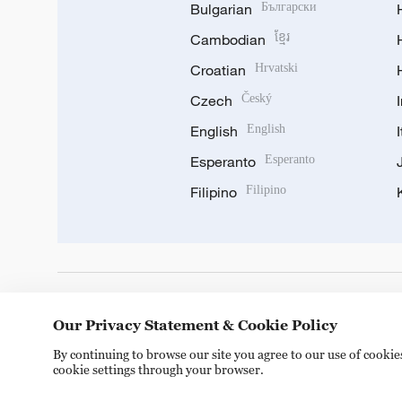
Bulgarian
Български
Cambodian
ខ្មែរ
Croatian
Hrvatski
Czech
Český
English
English
Esperanto
Esperanto
Filipino
Filipino
DOWNLOAD OUR APP
Our Privacy Statement & Cookie Policy
By continuing to browse our site you agree to our use of cooki
cookie settings through your browser.