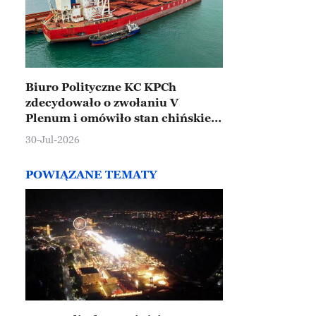
Biuro Polityczne KC KPCh
zdecydowało o zwołaniu V
Plenum i omówiło stan chińskiej
gospodarki
30-Jul-2026
POWIĄZANE TEMATY