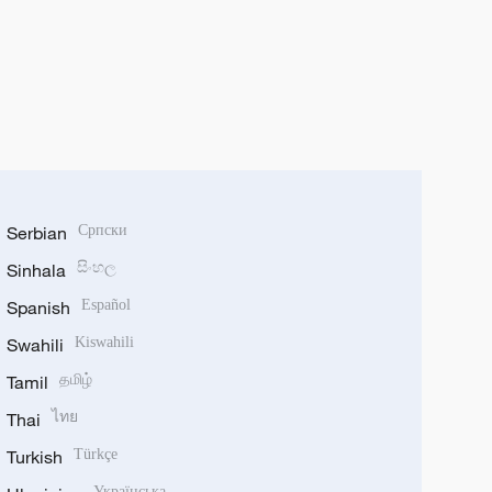
Serbian
Српски
Sinhala
සිංහල
Spanish
Español
Swahili
Kiswahili
Tamil
தமிழ்
Thai
ไทย
Turkish
Türkçe
Українська