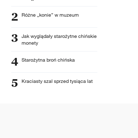
2
Różne „konie” w muzeum
3
Jak wyglądały starożytne chińskie
monety
4
Starożytna broń chińska
5
Kraciasty szal sprzed tysiąca lat