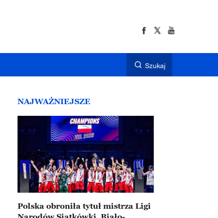
Szukaj
NAJWAŻNIEJSZE
Polska obroniła tytuł mistrza Ligi
Narodów Siatkówki. Biało-