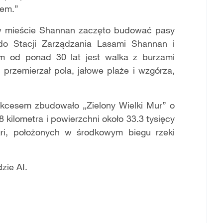
iem.”
 w mieście Shannan zaczęto budować pasy
do Stacji Zarządzania Lasami Shannan i
lem od ponad 30 lat jest walka z burzami
przemierzał pola, jałowe plaże i wzgórza,
sukcesem zbudowało „Zielony Wielki Mur” o
8 kilometra i powierzchni około 33.3 tysięcy
ri, położonych w środkowym biegu rzeki
zie AI.