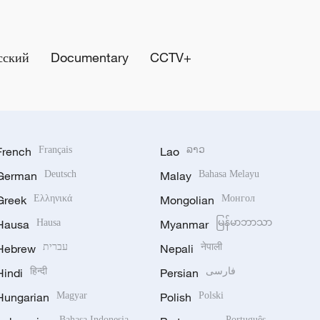
сский
Documentary
CCTV+
French
Français
Lao
ລາວ
German
Deutsch
Malay
Bahasa Melayu
Greek
Ελληνικά
Mongolian
Монгол
Hausa
Hausa
Myanmar
မြန်မာဘာသာ
Hebrew
עברית
Nepali
नेपाली
Hindi
हिन्दी
Persian
فارسی
Hungarian
Magyar
Polish
Polski
Bahasa Indonesia
Português