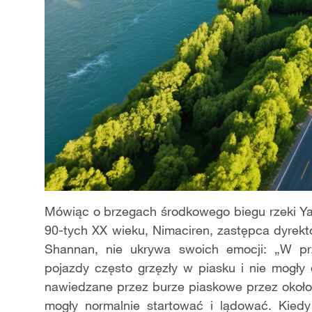
Mówiąc o brzegach środkowego biegu rzeki Ya
90-tych XX wieku, Nimaciren, zastępca dyrekt
Shannan, nie ukrywa swoich emocji: „W prze
pojazdy często grzęzły w piasku i nie mogły
nawiedzane przez burze piaskowe przez około
mogły normalnie startować i lądować. Kiedy