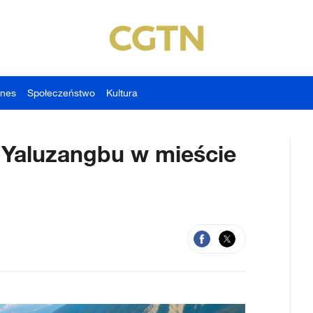
znes
Społeczeństwo
Kultura
i Yaluzangbu w mieście