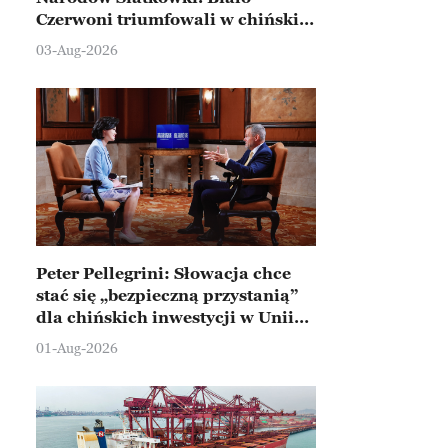
Czerwoni triumfowali w chińskim
Ningbo
03-Aug-2026
Peter Pellegrini: Słowacja chce
stać się „bezpieczną przystanią”
dla chińskich inwestycji w Unii
Europejskiej
01-Aug-2026