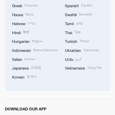
Ελληνικά
Español
Greek
Spanish
Hausa
Kiswahili
Hausa
Swahili
עברית
தமிழ்
Hebrew
Tamil
हिन्दी
ไทย
Hindi
Thai
Magyar
Türkçe
Hungarian
Turkish
Bahasa Indonesia
Українська
Indonesian
Ukrainian
Italiano
اردو
Italian
Urdu
日本語
Tiếng Việt
Japanese
Vietnamese
한국어
Korean
DOWNLOAD OUR APP