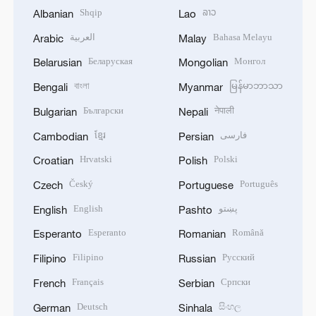
Shqip
ລາວ
Albanian
Lao
العربية
Bahasa Melayu
Arabic
Malay
Беларуская
Монгол
Belarusian
Mongolian
বাংলা
မြန်မာဘာသာ
Bengali
Myanmar
Български
नेपाली
Bulgarian
Nepali
ខ្មែរ
فارسی
Cambodian
Persian
Hrvatski
Polski
Croatian
Polish
Český
Português
Czech
Portuguese
English
پښتو
English
Pashto
Esperanto
Română
Esperanto
Romanian
Filipino
Русский
Filipino
Russian
Français
Српски
French
Serbian
Deutsch
සිංහල
German
Sinhala