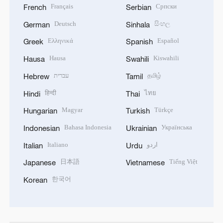
Français
Српски
French
Serbian
Deutsch
සිංහල
German
Sinhala
Ελληνικά
Español
Greek
Spanish
Hausa
Kiswahili
Hausa
Swahili
עברית
தமிழ்
Hebrew
Tamil
हिन्दी
ไทย
Hindi
Thai
Magyar
Türkçe
Hungarian
Turkish
Bahasa Indonesia
Українська
Indonesian
Ukrainian
Italiano
اردو
Italian
Urdu
日本語
Tiếng Việt
Japanese
Vietnamese
한국어
Korean