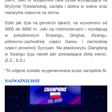
Wyżynie Tybetańskiej, zacięta i dobra w walce oraz
niezwykle odporna na zimno.
Dziki jak żyje na górskich łąkach, na wysokości od
3000 do 6000 m. Jaki są roślinożercami i występują
w południowym Xinjiangu, Qinghai, Xizangu,
północno-zachodniej części Gansu i zachodniej
części prowincji Syczuan. Na płaskowyżu Qiangtang
w Xizangu żyją nawet jaki posiadające złotą sierść.
(Z.Z., S.S.)
*To zdjęcie zostało wygenerowane przez narzędzie AI.
NAJWAŻNIEJSZE