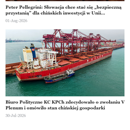
Peter Pellegrini: Słowacja chce stać się „bezpieczną
przystanią” dla chińskich inwestycji w Unii
Europejskiej
01-Aug-2026
Biuro Polityczne KC KPCh zdecydowało o zwołaniu V
Plenum i omówiło stan chińskiej gospodarki
30-Jul-2026