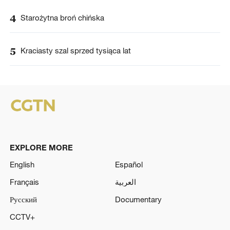
4
Starożytna broń chińska
5
Kraciasty szal sprzed tysiąca lat
EXPLORE MORE
English
Español
Français
العربية
Русский
Documentary
CCTV+