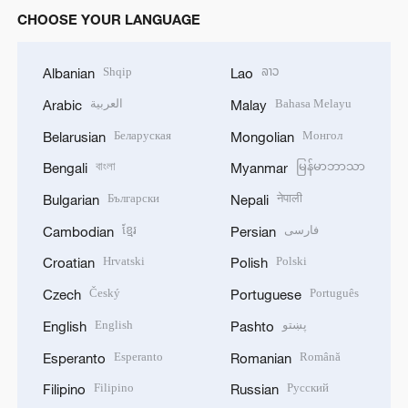
CHOOSE YOUR LANGUAGE
Shqip
ລາວ
Albanian
Lao
العربية
Bahasa Melayu
Arabic
Malay
Беларуская
Монгол
Belarusian
Mongolian
বাংলা
မြန်မာဘာသာ
Bengali
Myanmar
Български
नेपाली
Bulgarian
Nepali
ខ្មែរ
فارسی
Cambodian
Persian
Hrvatski
Polski
Croatian
Polish
Český
Português
Czech
Portuguese
English
پښتو
English
Pashto
Esperanto
Română
Esperanto
Romanian
Filipino
Русский
Filipino
Russian