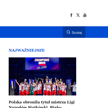
Szukaj
NAJWAŻNIEJSZE
Polska obroniła tytuł mistrza Ligi
Narodów Siatkówki. Biało-