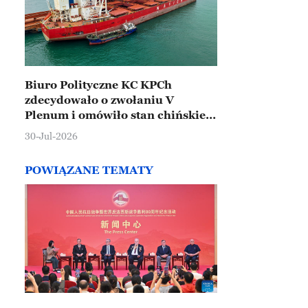
Biuro Polityczne KC KPCh
zdecydowało o zwołaniu V
Plenum i omówiło stan chińskiej
gospodarki
30-Jul-2026
POWIĄZANE TEMATY