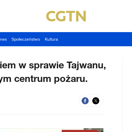
znes
Społeczeństwo
Kultura
niem w sprawie Tajwanu,
mym centrum pożaru.