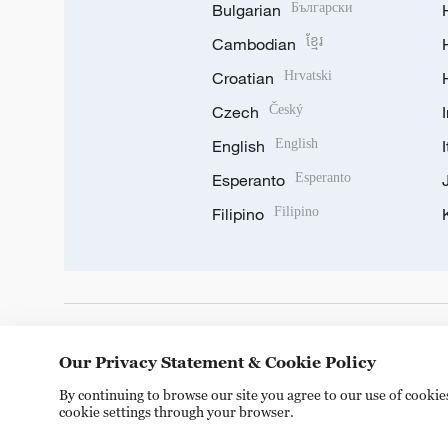
Bulgarian
Български
Cambodian
ខ្មែរ
Croatian
Hrvatski
Czech
Český
English
English
Esperanto
Esperanto
Filipino
Filipino
DOWNLOAD OUR APP
Our Privacy Statement & Cookie Policy
By continuing to browse our site you agree to our use of cooki
cookie settings through your browser.