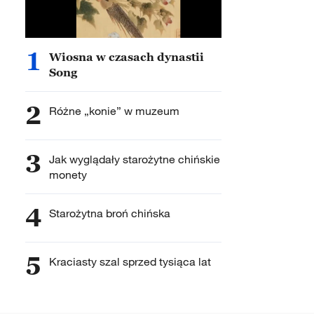
1
Wiosna w czasach dynastii
Song
2
Różne „konie” w muzeum
3
Jak wyglądały starożytne chińskie
monety
4
Starożytna broń chińska
5
Kraciasty szal sprzed tysiąca lat