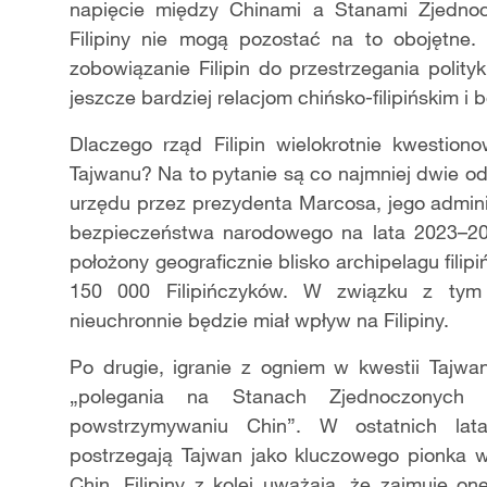
napięcie między Chinami a Stanami Zjednoc
Filipiny nie mogą pozostać na to obojętne. 
zobowiązanie Filipin do przestrzegania polity
jeszcze bardziej relacjom chińsko-filipińskim 
Dlaczego rząd Filipin wielokrotnie kwestio
Tajwanu? Na to pytanie są co najmniej dwie o
urzędu przez prezydenta Marcosa, jego admini
bezpieczeństwa narodowego na lata 2023–202
położony geograficznie blisko archipelagu fil
150 000 Filipińczyków. W związku z tym k
nieuchronnie będzie miał wpływ na Filipiny.
Po drugie, igranie z ogniem w kwestii Tajwan
„polegania na Stanach Zjednoczonyc
powstrzymywaniu Chin”. W ostatnich lat
postrzegają Tajwan jako kluczowego pionka w
Chin. Filipiny z kolei uważają, że zajmuje o