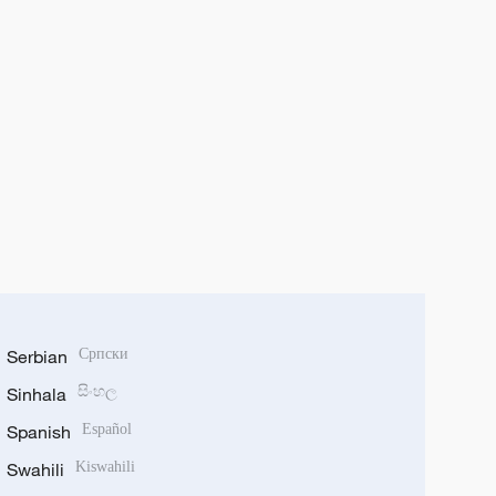
Serbian
Српски
Sinhala
සිංහල
Spanish
Español
Swahili
Kiswahili