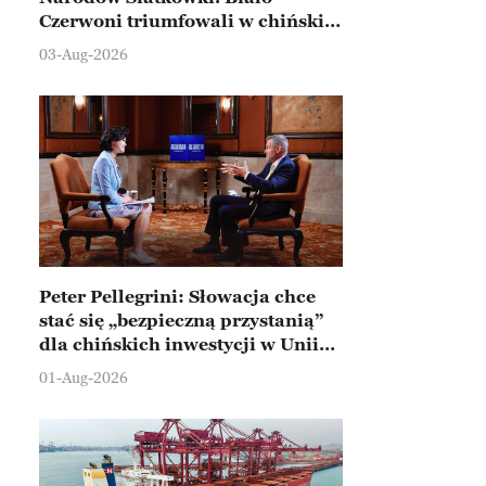
Czerwoni triumfowali w chińskim
Ningbo
03-Aug-2026
Peter Pellegrini: Słowacja chce
stać się „bezpieczną przystanią”
dla chińskich inwestycji w Unii
Europejskiej
01-Aug-2026