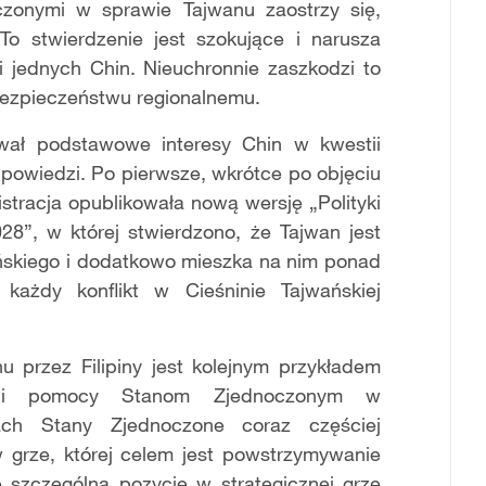
zonymi w sprawie Tajwanu zaostrzy się,
To stwierdzenie jest szokujące i narusza
ki jednych Chin. Nieuchronnie zaszkodzi to
i bezpieczeństwu regionalnemu.
nował podstawowe interesy Chin w kwestii
dpowiedzi. Po pierwsze, wkrótce po objęciu
stracja opublikowała nową wersję „Polityki
8”, w której stwierdzono, że Tajwan jest
ipińskiego i dodatkowo mieszka na nim ponad
ażdy konflikt w Cieśninie Tajwańskiej
u przez Filipiny jest kolejnym przykładem
h i pomocy Stanom Zjednoczonym w
ach Stany Zjednoczone coraz częściej
 grze, której celem jest powstrzymywanie
ne szczególną pozycję w strategicznej grze