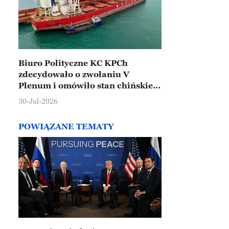
Biuro Polityczne KC KPCh
zdecydowało o zwołaniu V
Plenum i omówiło stan chińskiej
gospodarki
30-Jul-2026
POWIĄZANE TEMATY