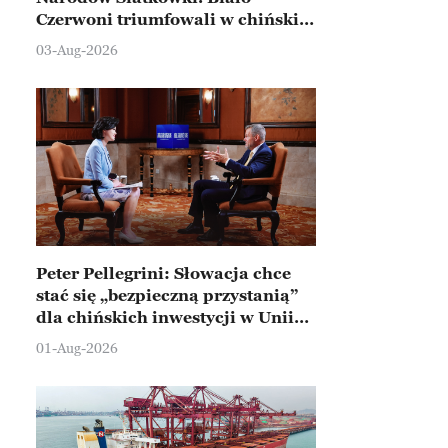
Czerwoni triumfowali w chińskim
Ningbo
03-Aug-2026
Peter Pellegrini: Słowacja chce
stać się „bezpieczną przystanią”
dla chińskich inwestycji w Unii
Europejskiej
01-Aug-2026