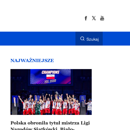
Szukaj
NAJWAŻNIEJSZE
Polska obroniła tytuł mistrza Ligi
Narodów Siatkówki. Biało-