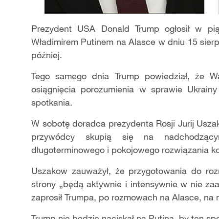
Prezydent USA Donald Trump ogłosił w pią
Władimirem Putinem na Alasce w dniu 15 sier
później.
Tego samego dnia Trump powiedział, że Wa
osiągnięcia porozumienia w sprawie Ukrainy
spotkania.
W sobotę doradca prezydenta Rosji Jurij Usza
przywódcy skupią się na nadchodzącym
długoterminowego i pokojowego rozwiązania kon
Uszakow zauważył, że przygotowania do ro
strony „będą aktywnie i intensywnie w nie za
zaprosił Trumpa, po rozmowach na Alasce, na n
Trump nie będzie naciskał na Putina, by ten spo