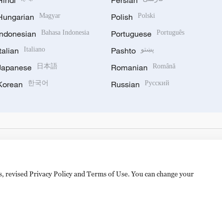
Hindi
Persian
Hungarian
Magyar
Polish
Polski
Indonesian
Bahasa Indonesia
Portuguese
Português
Italian
Italiano
Pashto
پښتو
Japanese
日本語
Romanian
Română
Korean
한국어
Russian
Русский
es, revised Privacy Policy and Terms of Use. You can change your
备 11010502050052号
Disinformation report hotline: 010-8506146