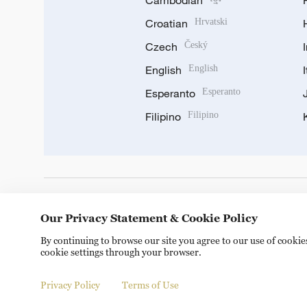
Cambodian
Croatian
Hrvatski
Czech
Český
English
English
Esperanto
Esperanto
Filipino
Filipino
DOWNLOAD OUR APP
Our Privacy Statement & Cookie Policy
By continuing to browse our site you agree to our use of cooki
cookie settings through your browser.
Privacy Policy
Terms of Use
Copyright © 2024 CGTN.
京ICP备20000184号
京公网安