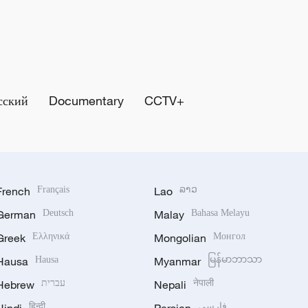
сский
Documentary
CCTV+
French
Français
Lao
ລາວ
German
Deutsch
Malay
Bahasa Melayu
Greek
Ελληνικά
Mongolian
Монгол
Hausa
Hausa
Myanmar
မြန်မာဘာသာ
Hebrew
עברית
Nepali
नेपाली
हिन्दी
فارسی