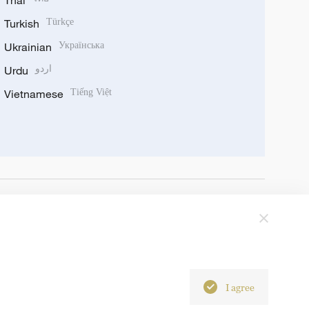
Thai
Turkish
Türkçe
Ukrainian
Українська
Urdu
اردو
Vietnamese
Tiếng Việt
I agree
6