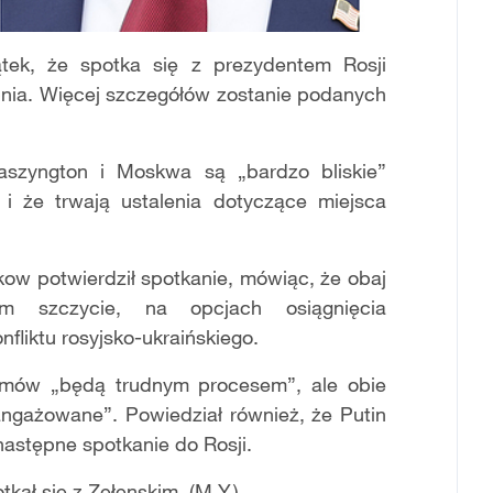
tek, że spotka się z prezydentem Rosji
pnia. Więcej szczegółów zostanie podanych
szyngton i Moskwa są „bardzo bliskie”
 i że trwają ustalenia dotyczące miejsca
kow potwierdził spotkanie, mówiąc, że obaj
 szczycie, na opcjach osiągnięcia
fliktu rosyjsko-ukraińskiego.
zmów „będą trudnym procesem”, ale obie
angażowane”. Powiedział również, że Putin
astępne spotkanie do Rosji.
tkał się z Zełenskim. (M.Y.)