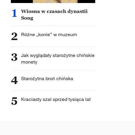
1
Wiosna w czasach dynastii
Song
2
Różne „konie” w muzeum
3
Jak wyglądały starożytne chińskie
monety
4
Starożytna broń chińska
5
Kraciasty szal sprzed tysiąca lat