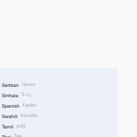
Serbian
Српски
Sinhala
සිංහල
Spanish
Español
Swahili
Kiswahili
Tamil
தமிழ்
ไทย