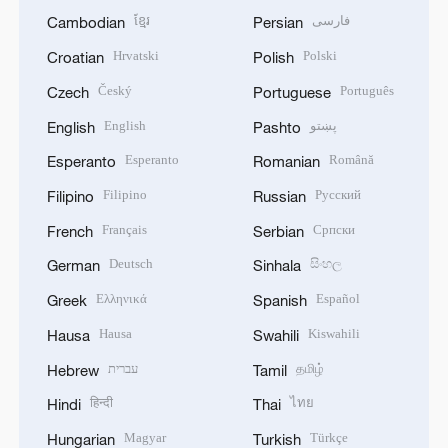
ខ្មែរ
فارسی
Cambodian
Persian
Hrvatski
Polski
Croatian
Polish
Český
Português
Czech
Portuguese
English
پښتو
English
Pashto
Esperanto
Română
Esperanto
Romanian
Filipino
Русский
Filipino
Russian
Français
Српски
French
Serbian
Deutsch
සිංහල
German
Sinhala
Ελληνικά
Español
Greek
Spanish
Hausa
Kiswahili
Hausa
Swahili
עברית
தமிழ்
Hebrew
Tamil
हिन्दी
ไทย
Hindi
Thai
Magyar
Türkçe
Hungarian
Turkish