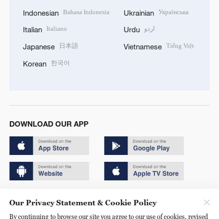
Bahasa Indonesia
Українська
Indonesian
Ukrainian
Italiano
اردو
Italian
Urdu
日本語
Tiếng Việt
Japanese
Vietnamese
한국어
Korean
DOWNLOAD OUR APP
Copyright © 2024 CGTN.
Our Privacy Statement & Cookie Policy
京ICP备20000184号
By continuing to browse our site you agree to our use of cookies, revised