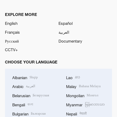
EXPLORE MORE
English
Español
Français
العربية
Русский
Documentary
CCTV+
CHOOSE YOUR LANGUAGE
Shqip
ລາວ
Albanian
Lao
العربية
Bahasa Melayu
Arabic
Malay
Беларуская
Монгол
Belarusian
Mongolian
বাংলা
မြန်မာဘာသာ
Bengali
Myanmar
Български
नेपाली
Bulgarian
Nepali