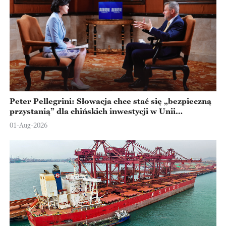
Peter Pellegrini: Słowacja chce stać się „bezpieczną
przystanią” dla chińskich inwestycji w Unii
Europejskiej
01-Aug-2026