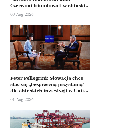
Czerwoni triumfowali w chińskim
Ningbo
03-Aug-2026
Peter Pellegrini: Słowacja chce
stać się „bezpieczną przystanią”
dla chińskich inwestycji w Unii
Europejskiej
01-Aug-2026