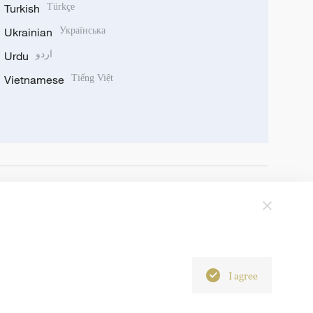
Turkish
Türkçe
Ukrainian
Українська
Urdu
اردو
Vietnamese
Tiếng Việt
I agree
6