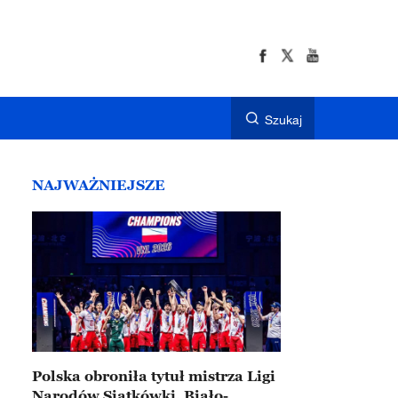
Szukaj
NAJWAŻNIEJSZE
Polska obroniła tytuł mistrza Ligi
Narodów Siatkówki. Biało-