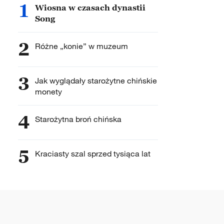
1
Wiosna w czasach dynastii
Song
2
Różne „konie” w muzeum
3
Jak wyglądały starożytne chińskie
monety
4
Starożytna broń chińska
5
Kraciasty szal sprzed tysiąca lat