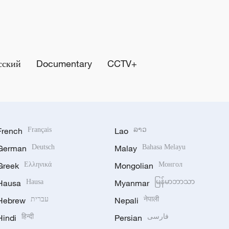
сский
Documentary
CCTV+
French
Français
Lao
ລາວ
German
Deutsch
Malay
Bahasa Melayu
Greek
Ελληνικά
Mongolian
Монгол
Hausa
Hausa
Myanmar
မြန်မာဘာသာ
Hebrew
עברית
Nepali
नेपाली
Hindi
हिन्दी
Persian
فارسی