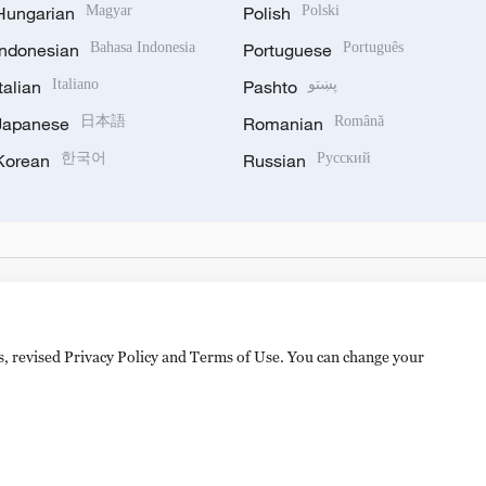
Hungarian
Magyar
Polish
Polski
Indonesian
Bahasa Indonesia
Portuguese
Português
Italian
Italiano
Pashto
پښتو
Japanese
日本語
Romanian
Română
Korean
한국어
Russian
Русский
es, revised Privacy Policy and Terms of Use. You can change your
备 11010502050052号
Disinformation report hotline: 010-8506146