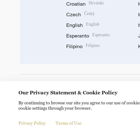
Croatian
Hrvatski
Czech
Český
English
English
Esperanto
Esperanto
Filipino
Filipino
DOWNLOAD OUR APP
Our Privacy Statement & Cookie Policy
By continuing to browse our site you agree to our use of cooki
cookie settings through your browser.
Privacy Policy
Terms of Use
Copyright © 2024 CGTN.
京ICP备20000184号
京公网安