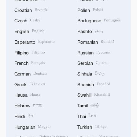
Hrvatski
Polski
Croatian
Polish
Český
Português
Czech
Portuguese
English
پښتو
English
Pashto
Esperanto
Română
Esperanto
Romanian
Filipino
Русский
Filipino
Russian
Français
Српски
French
Serbian
Deutsch
සිංහල
German
Sinhala
Ελληνικά
Español
Greek
Spanish
Hausa
Kiswahili
Hausa
Swahili
עברית
தமிழ்
Hebrew
Tamil
हिन्दी
ไทย
Hindi
Thai
Magyar
Türkçe
Hungarian
Turkish
Bahasa Indonesia
Українська