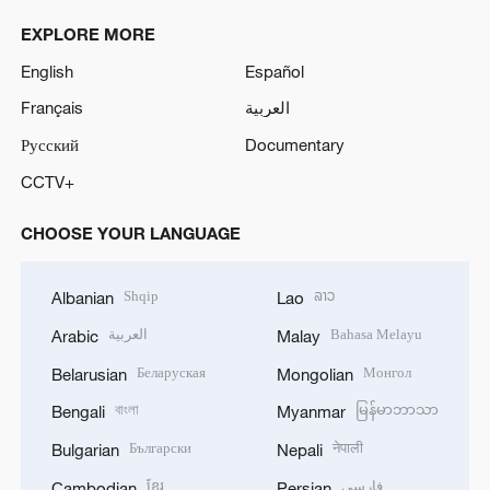
EXPLORE MORE
English
Español
Français
العربية
Русский
Documentary
CCTV+
CHOOSE YOUR LANGUAGE
Shqip
ລາວ
Albanian
Lao
العربية
Bahasa Melayu
Arabic
Malay
Беларуская
Монгол
Belarusian
Mongolian
বাংলা
မြန်မာဘာသာ
Bengali
Myanmar
Български
नेपाली
Bulgarian
Nepali
ខ្មែរ
فارسی
Cambodian
Persian