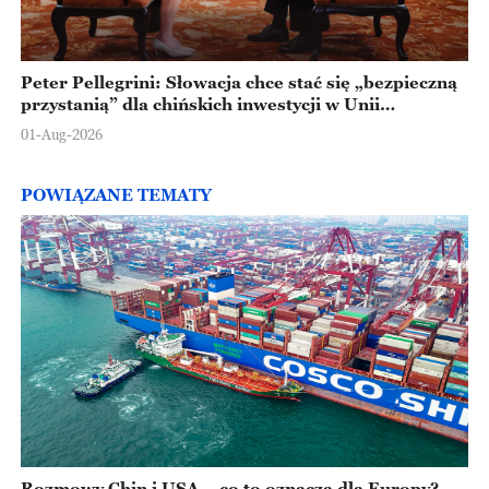
Peter Pellegrini: Słowacja chce stać się „bezpieczną
przystanią” dla chińskich inwestycji w Unii
Europejskiej
01-Aug-2026
POWIĄZANE TEMATY
Rozmowy Chin i USA – co to oznacza dla Europy?