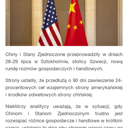
Chiny i Stany Zjednoczone przeprowadziły w dniach
28-29 lipca w Sztokholmie, stolicy Szwecji, nową
rundę rozmów gospodarczych i handlowych.
Strony ustaliły, źe przedłużą o 90 dni zawieszenie 24-
procentowych ceł wzajemnych strony amerykańskiej
i środków odwetowych strony chińskiej.
​Niektórzy analitycy uważają, że w sytuacji, gdy
Chinom i Stanom Zjednoczonym trudno jest
rozwiązać różnice gospodarcze i handlowe w krótkim
czasie, ustalenia te dają obu stronom więcej czasu na