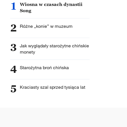
1
Wiosna w czasach dynastii
Song
2
Różne „konie” w muzeum
3
Jak wyglądały starożytne chińskie
monety
4
Starożytna broń chińska
5
Kraciasty szal sprzed tysiąca lat