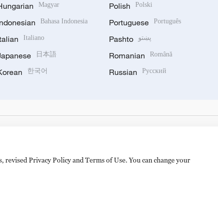
Hungarian
Magyar
Polish
Polski
Indonesian
Bahasa Indonesia
Portuguese
Português
Italian
Italiano
Pashto
پښتو
Japanese
日本語
Romanian
Română
Korean
한국어
Russian
Русский
es, revised Privacy Policy and Terms of Use. You can change your
备 11010502050052号
Disinformation report hotline: 010-8506146