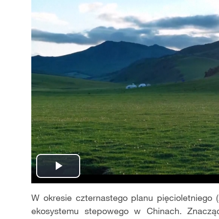
Play
Video
W okresie czternastego planu pięcioletniego 
ekosystemu stepowego w Chinach. Znacząc