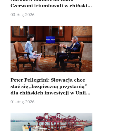
Czerwoni triumfowali w chińskim
Ningbo
03-Aug-2026
Peter Pellegrini: Słowacja chce
stać się „bezpieczną przystanią”
dla chińskich inwestycji w Unii
Europejskiej
01-Aug-2026