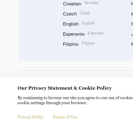
Croatian
Hrvatski
Czech
Český
English
English
Esperanto
Esperanto
Filipino
Filipino
DOWNLOAD OUR APP
Our Privacy Statement & Cookie Policy
By continuing to browse our site you agree to our use of cooki
cookie settings through your browser.
Privacy Policy
Terms of Use
Copyright © 2024 CGTN.
京ICP备20000184号
京公网安