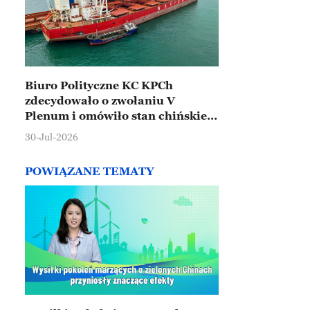
Biuro Polityczne KC KPCh
zdecydowało o zwołaniu V
Plenum i omówiło stan chińskiej
gospodarki
30-Jul-2026
POWIĄZANE TEMATY