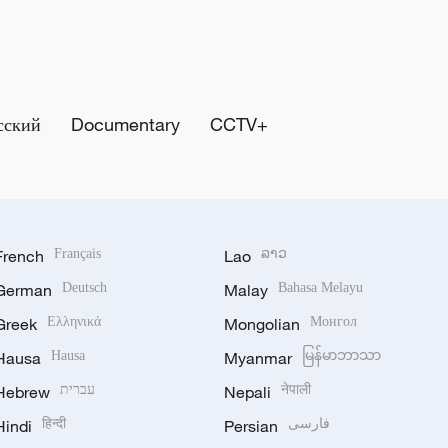
сский
Documentary
CCTV+
French
Français
Lao
ລາວ
German
Deutsch
Malay
Bahasa Melayu
Greek
Ελληνικά
Mongolian
Монгол
Hausa
Hausa
Myanmar
မြန်မာဘာသာ
Hebrew
עברית
Nepali
नेपाली
Hindi
हिन्दी
Persian
فارسی