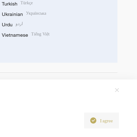
Turkish
Türkçe
Ukrainian
Українська
Urdu
اردو
Vietnamese
Tiếng Việt
I agree
6