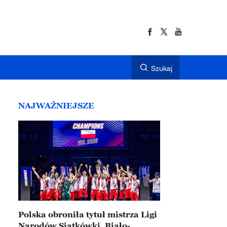
Szukaj
NAJWAŻNIEJSZE
Polska obroniła tytuł mistrza Ligi
Narodów Siatkówki. Biało-