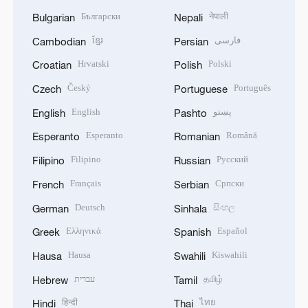
Български
नेपाली
Bulgarian
Nepali
ខ្មែរ
فارسی
Cambodian
Persian
Hrvatski
Polski
Croatian
Polish
Český
Português
Czech
Portuguese
English
پښتو
English
Pashto
Esperanto
Română
Esperanto
Romanian
Filipino
Русский
Filipino
Russian
Français
Српски
French
Serbian
Deutsch
සිංහල
German
Sinhala
Ελληνικά
Español
Greek
Spanish
Hausa
Kiswahili
Hausa
Swahili
עברית
தமிழ்
Hebrew
Tamil
हिन्दी
ไทย
Hindi
Thai