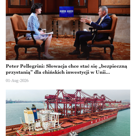
Peter Pellegrini: Słowacja chce stać się „bezpieczną
przystanią” dla chińskich inwestycji w Unii
Europejskiej
01-Aug-2026