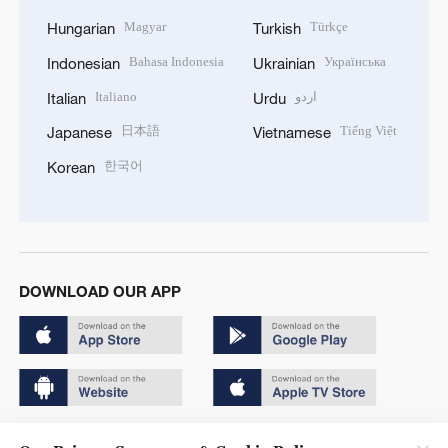
Magyar
Türkçe
Hungarian
Turkish
Bahasa Indonesia
Українська
Indonesian
Ukrainian
Italiano
اردو
Italian
Urdu
日本語
Tiếng Việt
Japanese
Vietnamese
한국어
Korean
DOWNLOAD OUR APP
Copyright © 2024 CGTN.