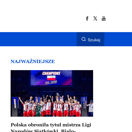
Szukaj
NAJWAŻNIEJSZE
Polska obroniła tytuł mistrza Ligi
Narodów Siatkówki. Biało-