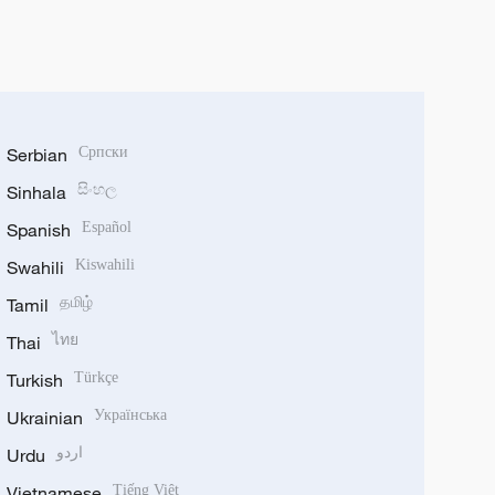
Serbian
Српски
Sinhala
සිංහල
Spanish
Español
Swahili
Kiswahili
Tamil
தமிழ்
Thai
ไทย
Turkish
Türkçe
Ukrainian
Українська
Urdu
اردو
Vietnamese
Tiếng Việt