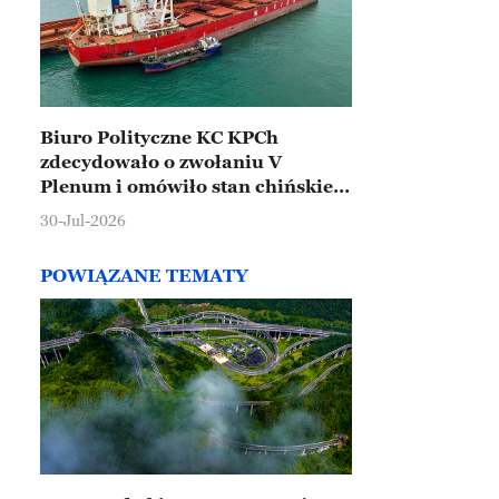
Biuro Polityczne KC KPCh
zdecydowało o zwołaniu V
Plenum i omówiło stan chińskiej
gospodarki
30-Jul-2026
POWIĄZANE TEMATY