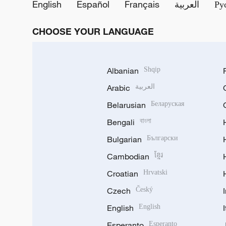
English
Español
Français
العربية
Ру
CHOOSE YOUR LANGUAGE
Albanian
Shqip
Arabic
العربية
Belarusian
Беларуская
Bengali
বাংলা
Bulgarian
Български
Cambodian
ខ្មែរ
Croatian
Hrvatski
Czech
Český
English
English
Esperanto
Esperanto