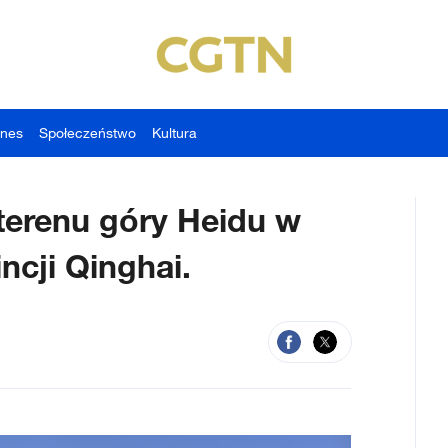
znes
Społeczeństwo
Kultura
terenu góry Heidu w
ncji Qinghai.