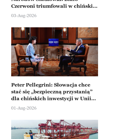
Czerwoni triumfowali w chińskim
Ningbo
03-Aug-2026
Peter Pellegrini: Słowacja chce
stać się „bezpieczną przystanią”
dla chińskich inwestycji w Unii
Europejskiej
01-Aug-2026