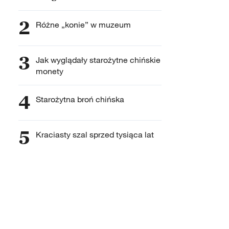
2
Różne „konie” w muzeum
3
Jak wyglądały starożytne chińskie
monety
4
Starożytna broń chińska
5
Kraciasty szal sprzed tysiąca lat