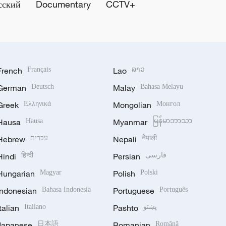
сский
Documentary
CCTV+
French
Français
Lao
ລາວ
German
Deutsch
Malay
Bahasa Melayu
Greek
Ελληνικά
Mongolian
Монгол
Hausa
Hausa
Myanmar
မြန်မာဘာသာ
Hebrew
עברית
Nepali
नेपाली
Hindi
हिन्दी
Persian
فارسی
Hungarian
Magyar
Polish
Polski
Indonesian
Bahasa Indonesia
Portuguese
Português
Italian
Italiano
Pashto
پښتو
Japanese
日本語
Romanian
Română