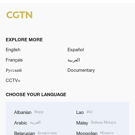
EXPLORE MORE
English
Español
Français
العربية
Русский
Documentary
CCTV+
CHOOSE YOUR LANGUAGE
Shqip
ລາວ
Albanian
Lao
العربية
Bahasa Melayu
Arabic
Malay
Беларуская
Монгол
Belarusian
Mongolian