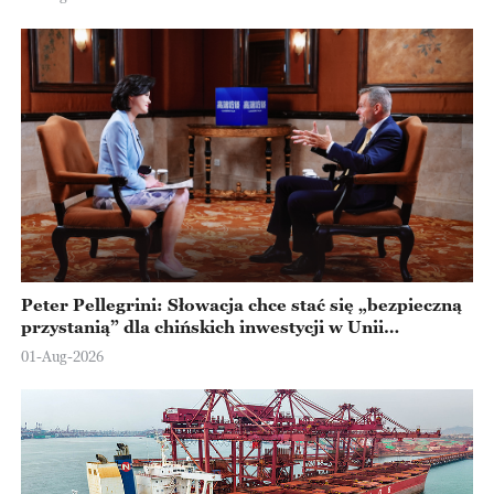
Peter Pellegrini: Słowacja chce stać się „bezpieczną
przystanią” dla chińskich inwestycji w Unii
Europejskiej
01-Aug-2026