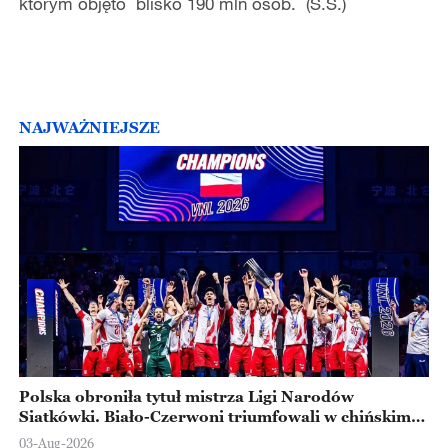
którym objęto blisko 190 mln osób. (S.S.)
NAJWAŻNIEJSZE
Polska obroniła tytuł mistrza Ligi Narodów
Siatkówki. Biało-Czerwoni triumfowali w chińskim
Ningbo
03-Aug-2026