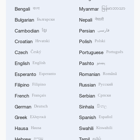
বাংলা
မြန်မာဘာသာ
Bengali
Myanmar
Български
नेपाली
Bulgarian
Nepali
ខ្មែរ
فارسی
Cambodian
Persian
Hrvatski
Polski
Croatian
Polish
Český
Português
Czech
Portuguese
English
پښتو
English
Pashto
Esperanto
Română
Esperanto
Romanian
Filipino
Русский
Filipino
Russian
Français
Српски
French
Serbian
Deutsch
සිංහල
German
Sinhala
Ελληνικά
Español
Greek
Spanish
Hausa
Kiswahili
Hausa
Swahili
עברית
தமிழ்
Hebrew
Tamil