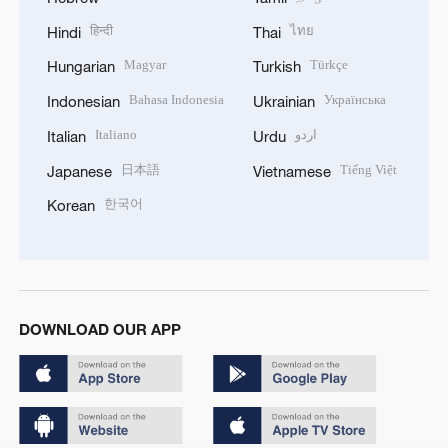
हिन्दी
ไทย
Hindi
Thai
Magyar
Türkçe
Hungarian
Turkish
Bahasa Indonesia
Українська
Indonesian
Ukrainian
Italiano
اردو
Italian
Urdu
日本語
Tiếng Việt
Japanese
Vietnamese
한국어
Korean
DOWNLOAD OUR APP