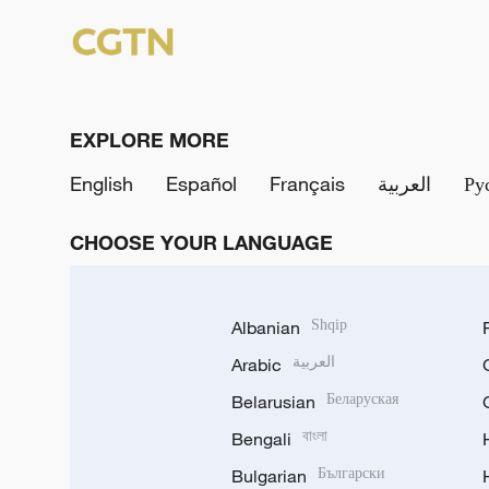
EXPLORE MORE
English
Español
Français
العربية
Ру
CHOOSE YOUR LANGUAGE
Albanian
Shqip
Arabic
العربية
Belarusian
Беларуская
Bengali
বাংলা
Bulgarian
Български