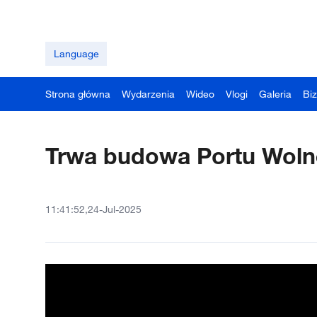
Language
Strona główna
Wydarzenia
Wideo
Vlogi
Galeria
Bi
Trwa budowa Portu Woln
11:41:52,24-Jul-2025