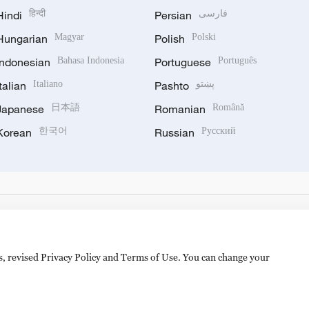
Hindi
हिन्दी
Persian
فارسی
Hungarian
Magyar
Polish
Polski
Indonesian
Bahasa Indonesia
Portuguese
Português
Italian
Italiano
Pashto
پښتو
Japanese
日本語
Romanian
Română
Korean
한국어
Russian
Русский
es, revised Privacy Policy and Terms of Use. You can change your
备 11010502050052号
Disinformation report hotline: 010-8506146