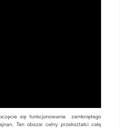
poczęcie się funkcjonowanie zamkniętego
nan. Ten obszar celny przekształci całą