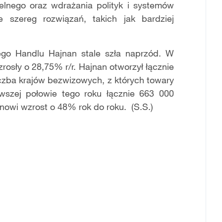
lnego oraz wdrażania polityk i systemów
ie szereg rozwiązań, takich jak bardziej
go Handlu Hajnan stale szła naprzód. W
rosły o 28,75% r/r. Hajnan otworzył łącznie
liczba krajów bezwizowych, z których towary
wszej połowie tego roku łącznie 663 000
nowi wzrost o 48% rok do roku. (S.S.)