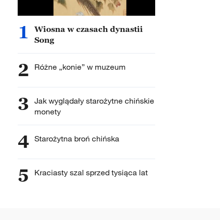
1
Wiosna w czasach dynastii
Song
2
Różne „konie” w muzeum
3
Jak wyglądały starożytne chińskie
monety
4
Starożytna broń chińska
5
Kraciasty szal sprzed tysiąca lat