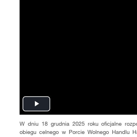
Play
Video
W dniu 18 grudnia 2025 roku oficjalne roz
obiegu celnego w Porcie Wolnego Handlu Haj