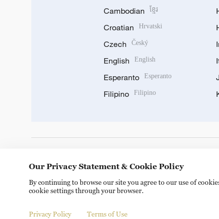
Cambodian
ខ្មែរ
Croatian
Hrvatski
Czech
Český
English
English
Esperanto
Esperanto
Filipino
Filipino
DOWNLOAD OUR APP
Our Privacy Statement & Cookie Policy
By continuing to browse our site you agree to our use of cooki
cookie settings through your browser.
Privacy Policy
Terms of Use
Copyright © 2024 CGTN.
京ICP备20000184号
京公网安