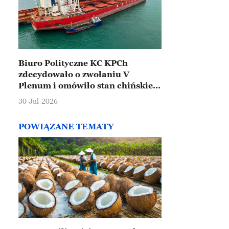
Biuro Polityczne KC KPCh
zdecydowało o zwołaniu V
Plenum i omówiło stan chińskiej
gospodarki
30-Jul-2026
POWIĄZANE TEMATY