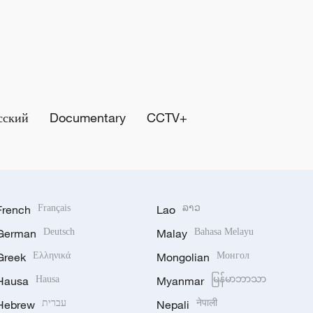
сский
Documentary
CCTV+
French
Français
Lao
ລາວ
German
Deutsch
Malay
Bahasa Melayu
Greek
Ελληνικά
Mongolian
Монгол
Hausa
Hausa
Myanmar
မြန်မာဘာသာ
Hebrew
עברית
Nepali
नेपाली