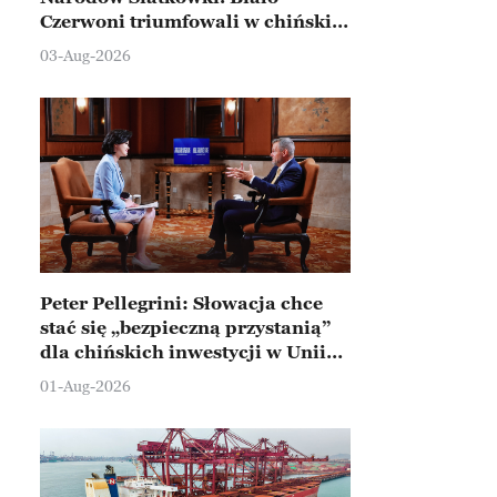
Czerwoni triumfowali w chińskim
Ningbo
03-Aug-2026
Peter Pellegrini: Słowacja chce
stać się „bezpieczną przystanią”
dla chińskich inwestycji w Unii
Europejskiej
01-Aug-2026