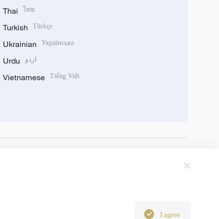
Thai
ไทย
Turkish
Türkçe
Ukrainian
Українська
Urdu
اردو
Vietnamese
Tiếng Việt
I agree
6