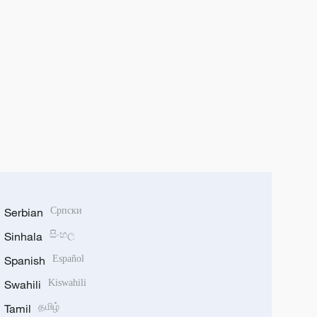
Serbian
Српски
Sinhala
සිංහල
Spanish
Español
Swahili
Kiswahili
Tamil
தமிழ்