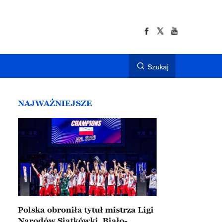
Szukaj
NAJWAŻNIEJSZE
Polska obroniła tytuł mistrza Ligi
Narodów Siatkówki. Biało-