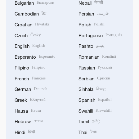
Български
नेपाली
Bulgarian
Nepali
ខ្មែរ
فارسی
Cambodian
Persian
Hrvatski
Polski
Croatian
Polish
Český
Português
Czech
Portuguese
English
پښتو
English
Pashto
Esperanto
Română
Esperanto
Romanian
Filipino
Русский
Filipino
Russian
Français
Српски
French
Serbian
Deutsch
සිංහල
German
Sinhala
Ελληνικά
Español
Greek
Spanish
Hausa
Kiswahili
Hausa
Swahili
עברית
தமிழ்
Hebrew
Tamil
हिन्दी
ไทย
Hindi
Thai