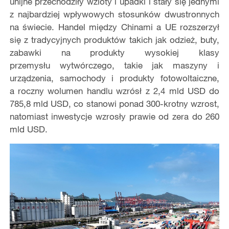
unijne przechodziły wzloty i upadki i stały się jednymi
z najbardziej wpływowych stosunków dwustronnych
na świecie. Handel między Chinami a UE rozszerzył
się z tradycyjnych produktów takich jak odzież, buty,
zabawki na produkty wysokiej klasy
przemysłu wytwórczego, takie jak maszyny i
urządzenia, samochody i produkty fotowoltaiczne,
a roczny wolumen handlu wzrósł z 2,4 mld USD do
785,8 mld USD, co stanowi ponad 300-krotny wzrost,
natomiast inwestycje wzrosły prawie od zera do 260
mld USD.