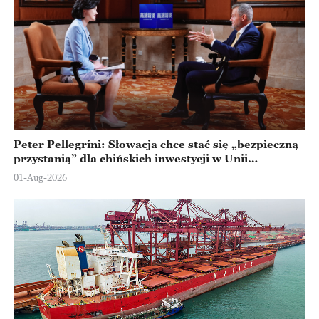
Peter Pellegrini: Słowacja chce stać się „bezpieczną
przystanią” dla chińskich inwestycji w Unii
Europejskiej
01-Aug-2026