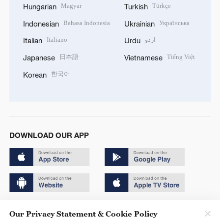
Magyar
Türkçe
Hungarian
Turkish
Bahasa Indonesia
Українська
Indonesian
Ukrainian
Italiano
اردو
Italian
Urdu
日本語
Tiếng Việt
Japanese
Vietnamese
한국어
Korean
DOWNLOAD OUR APP
Copyright © 2024 CGTN.
Our Privacy Statement & Cookie Policy