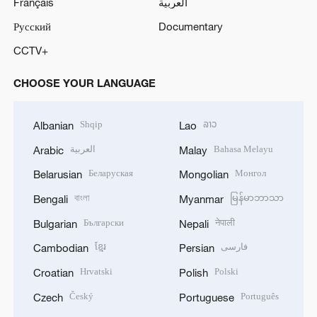
Français
العربية
Русский
Documentary
CCTV+
CHOOSE YOUR LANGUAGE
Shqip
ລາວ
Albanian
Lao
العربية
Bahasa Melayu
Arabic
Malay
Беларуская
Монгол
Belarusian
Mongolian
বাংলা
မြန်မာဘာသာ
Bengali
Myanmar
Български
नेपाली
Bulgarian
Nepali
ខ្មែរ
فارسی
Cambodian
Persian
Hrvatski
Polski
Croatian
Polish
Český
Português
Czech
Portuguese