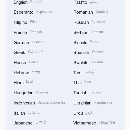
English
پښتو
English
Pashto
Esperanto
Română
Esperanto
Romanian
Filipino
Русский
Filipino
Russian
Français
Српски
French
Serbian
Deutsch
සිංහල
German
Sinhala
Ελληνικά
Español
Greek
Spanish
Hausa
Kiswahili
Hausa
Swahili
עברית
தமிழ்
Hebrew
Tamil
हिन्दी
ไทย
Hindi
Thai
Magyar
Türkçe
Hungarian
Turkish
Bahasa Indonesia
Українська
Indonesian
Ukrainian
Italiano
اردو
Italian
Urdu
日本語
Tiếng Việt
Japanese
Vietnamese