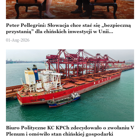
Peter Pellegrini: Słowacja chce stać się „bezpieczną
przystanią” dla chińskich inwestycji w Unii
Europejskiej
01-Aug-2026
Biuro Polityczne KC KPCh zdecydowało o zwołaniu V
Plenum i omówiło stan chińskiej gospodarki