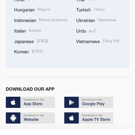
Magyar
Türkçe
Hungarian
Turkish
Bahasa Indonesia
Українська
Indonesian
Ukrainian
Italiano
اردو
Italian
Urdu
日本語
Tiếng Việt
Japanese
Vietnamese
한국어
Korean
DOWNLOAD OUR APP
Copyright © 2024 CGTN.