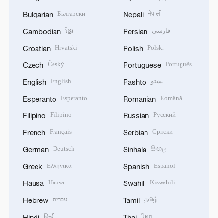
Български
नेपाली
Bulgarian
Nepali
ខ្មែរ
فارسی
Cambodian
Persian
Hrvatski
Polski
Croatian
Polish
Český
Português
Czech
Portuguese
English
پښتو
English
Pashto
Esperanto
Română
Esperanto
Romanian
Filipino
Русский
Filipino
Russian
Français
Српски
French
Serbian
Deutsch
සිංහල
German
Sinhala
Ελληνικά
Español
Greek
Spanish
Hausa
Kiswahili
Hausa
Swahili
עברית
தமிழ்
Hebrew
Tamil
हिन्दी
ไทย
Hindi
Thai