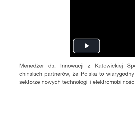
Play
Video
Menedżer ds. Innowacji z Katowickiej Spe
chińskich partnerów, że Polska to wiarygodn
sektorze nowych technologii i elektromobilności.