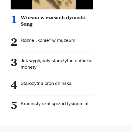
1
Wiosna w czasach dynastii
Song
2
Różne „konie” w muzeum
3
Jak wyglądały starożytne chińskie
monety
4
Starożytna broń chińska
5
Kraciasty szal sprzed tysiąca lat