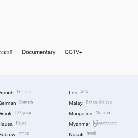
сский
Documentary
CCTV+
French
Français
Lao
ລາວ
German
Deutsch
Malay
Bahasa Melayu
Greek
Ελληνικά
Mongolian
Монгол
Hausa
Hausa
Myanmar
မြန်မာဘာသာ
Hebrew
עברית
Nepali
नेपाली