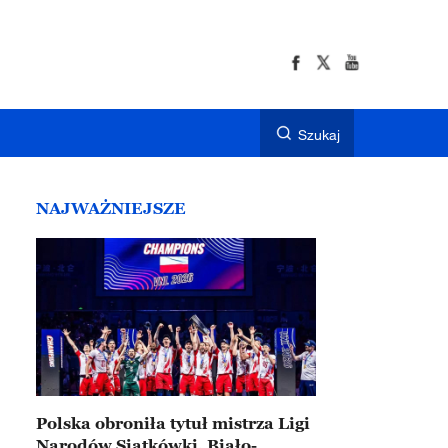
Szukaj
NAJWAŻNIEJSZE
Polska obroniła tytuł mistrza Ligi
Narodów Siatkówki. Biało-