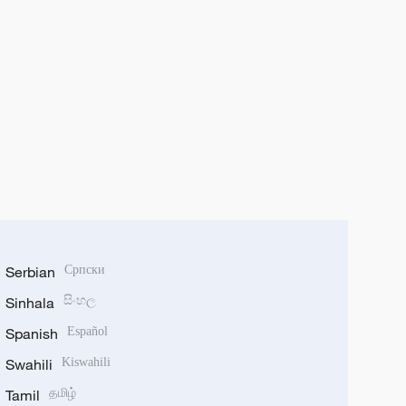
Serbian
Српски
Sinhala
සිංහල
Spanish
Español
Swahili
Kiswahili
Tamil
தமிழ்