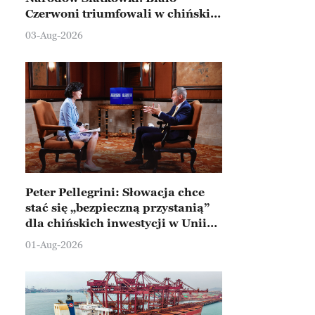
Czerwoni triumfowali w chińskim
Ningbo
03-Aug-2026
Peter Pellegrini: Słowacja chce
stać się „bezpieczną przystanią”
dla chińskich inwestycji w Unii
Europejskiej
01-Aug-2026