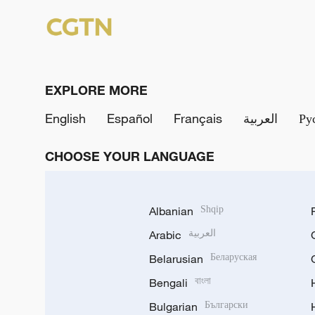
EXPLORE MORE
English
Español
Français
العربية
Ру
CHOOSE YOUR LANGUAGE
Albanian
Shqip
Arabic
العربية
Belarusian
Беларуская
Bengali
বাংলা
Bulgarian
Български