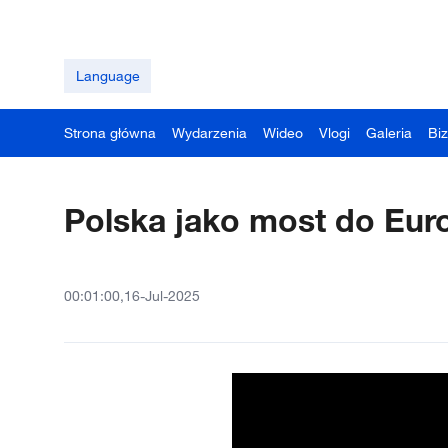
Language
Strona główna
Wydarzenia
Wideo
Vlogi
Galeria
Bi
Polska jako most do Euro
00:01:00,16-Jul-2025