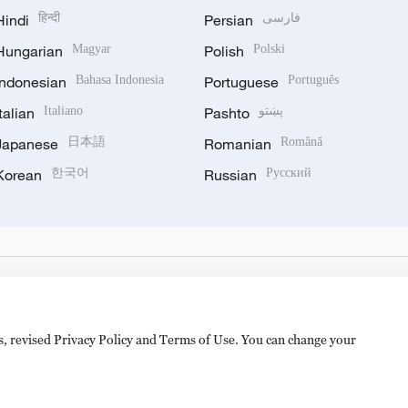
Hindi
हिन्दी
Persian
فارسی
Hungarian
Magyar
Polish
Polski
Indonesian
Bahasa Indonesia
Portuguese
Português
Italian
Italiano
Pashto
پښتو
Japanese
日本語
Romanian
Română
Korean
한국어
Russian
Русский
es, revised Privacy Policy and Terms of Use. You can change your
备 11010502050052号
Disinformation report hotline: 010-8506146