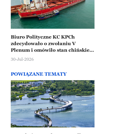
Biuro Polityczne KC KPCh
zdecydowało o zwołaniu V
Plenum i omówiło stan chińskiej
gospodarki
30-Jul-2026
POWIĄZANE TEMATY