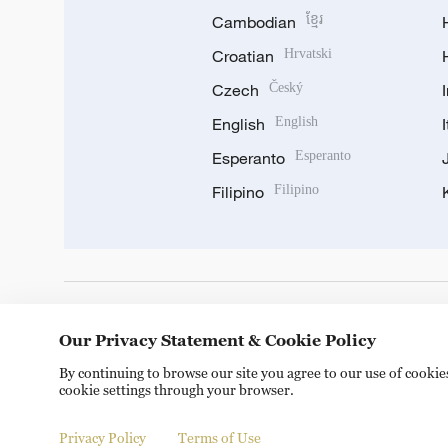
Cambodian
ខ្មែរ
Croatian
Hrvatski
Czech
Český
English
English
Esperanto
Esperanto
Filipino
Filipino
DOWNLOAD OUR APP
Our Privacy Statement & Cookie Policy
By continuing to browse our site you agree to our use of cooki
cookie settings through your browser.
Privacy Policy
Terms of Use
Copyright © 2024 CGTN.
京ICP备20000184号
京公网安