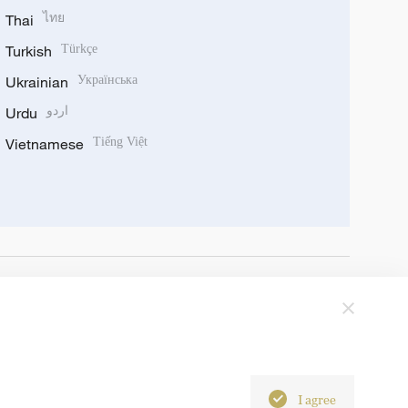
Thai
ไทย
Turkish
Türkçe
Ukrainian
Українська
Urdu
اردو
Vietnamese
Tiếng Việt
I agree
6