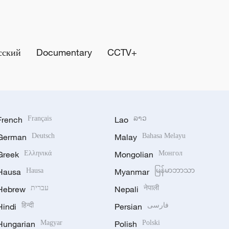
сский
Documentary
CCTV+
French
Français
Lao
ລາວ
German
Deutsch
Malay
Bahasa Melayu
Greek
Ελληνικά
Mongolian
Монгол
Hausa
Hausa
Myanmar
မြန်မာဘာသာ
Hebrew
עברית
Nepali
नेपाली
Hindi
हिन्दी
Persian
فارسی
Hungarian
Magyar
Polish
Polski