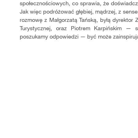
spo
ł
eczno
ś
ciowych, co sprawia,
ż
e do
ś
wiadcz
Jak wi
ę
c podr
óż
owa
ć
g
łę
biej, m
ą
drzej, z sens
rozmow
ę
z
Małgorzatą
Ta
ń
sk
ą
, byłą dyrektor
Turystycznej, oraz Piotrem Karpi
ń
skim
—
s
poszukamy odpowiedzi
—
by
ć
mo
ż
e zainspiruj