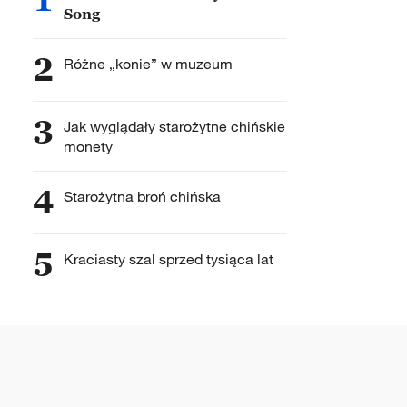
Song
2
Różne „konie” w muzeum
3
Jak wyglądały starożytne chińskie
monety
4
Starożytna broń chińska
5
Kraciasty szal sprzed tysiąca lat