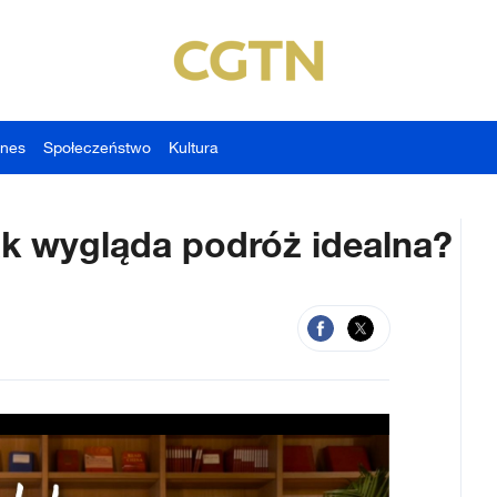
znes
Społeczeństwo
Kultura
ak wygląda podróż idealna?