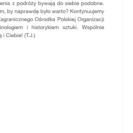
enia z podr
óż
y bywaj
ą
do siebie podobne.
em, by naprawd
ę
by
ł
o warto? Kontynuujemy
 Zagranicznego O
ś
rodka Polskiej Organizacji
inologiem i historykiem sztuki. Wsp
ó
lnie
ą
i Ciebie!
(T.J.)