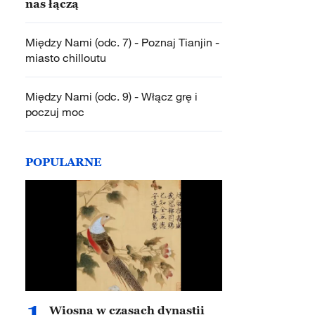
nas łączą
Między Nami (odc. 7) - Poznaj Tianjin -
miasto chilloutu
Między Nami (odc. 9) - Włącz grę i
poczuj moc
POPULARNE
1
Wiosna w czasach dynastii