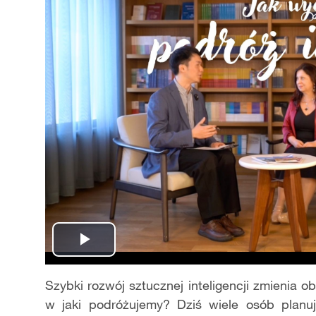
Play
Video
Szybki rozw
ó
j sztucznej inteligencji zmienia o
w jaki podr
óż
ujemy? Dzi
ś
wiele os
ó
b planu