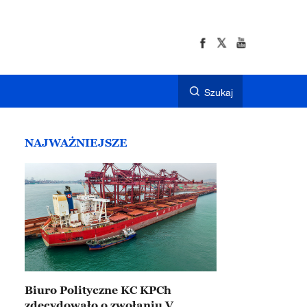
Szukaj
NAJWAŻNIEJSZE
Biuro Polityczne KC KPCh
zdecydowało o zwołaniu V