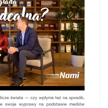
blicze
ś
wiata
—
czy wp
ł
ynie te
ż
na spos
ó
b,
je swoje wyprawy na podstawie medi
ó
w