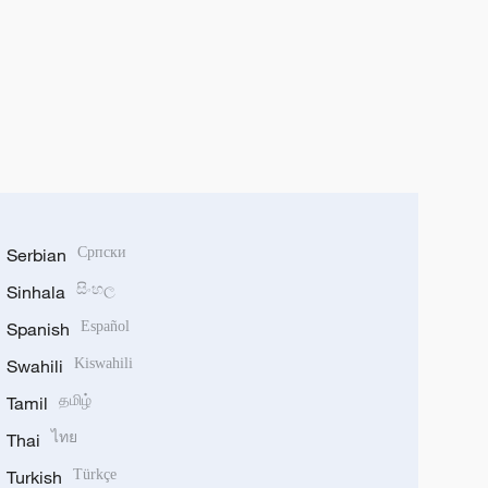
Serbian
Српски
Sinhala
සිංහල
Spanish
Español
Swahili
Kiswahili
Tamil
தமிழ்
Thai
ไทย
Turkish
Türkçe