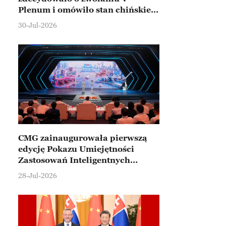
Plenum i omówiło stan chińskiej
gospodarki
30-Jul-2026
CMG zainaugurowała pierwszą
edycję Pokazu Umiejętności
Zastosowań Inteligentnych
Robotów
28-Jul-2026