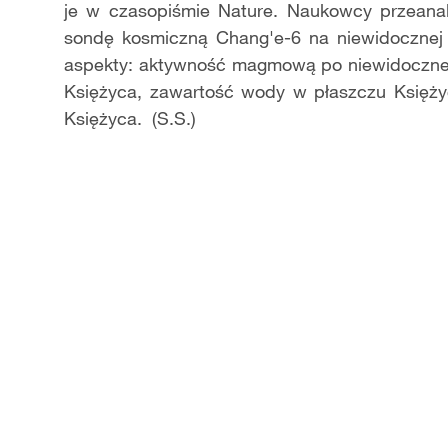
je w czasopiśmie Nature. Naukowcy przeanali
sondę kosmiczną Chang'e-6 na niewidocznej s
aspekty: aktywność magmową po niewidocznej
Księżyca, zawartość wody w płaszczu Księżyc
Księżyca. (S.S.)