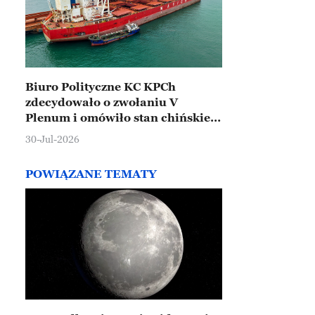
Biuro Polityczne KC KPCh
zdecydowało o zwołaniu V
Plenum i omówiło stan chińskiej
gospodarki
30-Jul-2026
POWIĄZANE TEMATY