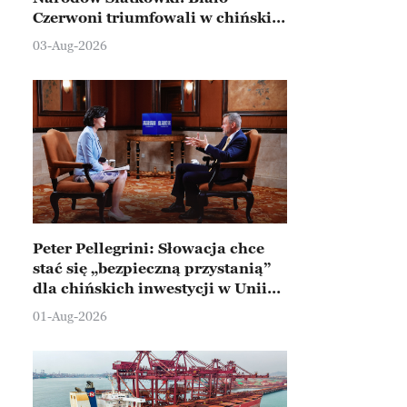
Czerwoni triumfowali w chińskim
Ningbo
03-Aug-2026
Peter Pellegrini: Słowacja chce
stać się „bezpieczną przystanią”
dla chińskich inwestycji w Unii
Europejskiej
01-Aug-2026