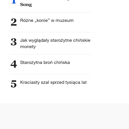
Song
2
Różne „konie” w muzeum
3
Jak wyglądały starożytne chińskie
monety
4
Starożytna broń chińska
5
Kraciasty szal sprzed tysiąca lat