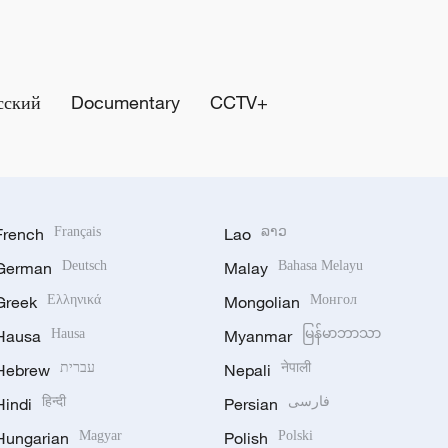
сский
Documentary
CCTV+
French
Français
Lao
ລາວ
German
Deutsch
Malay
Bahasa Melayu
Greek
Ελληνικά
Mongolian
Монгол
Hausa
Hausa
Myanmar
မြန်မာဘာသာ
Hebrew
עברית
Nepali
नेपाली
Hindi
हिन्दी
Persian
فارسی
Hungarian
Magyar
Polish
Polski