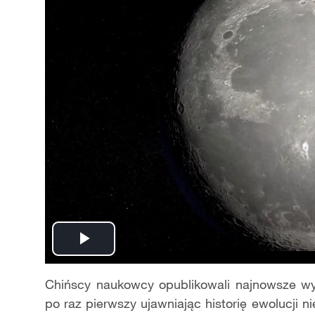
Play
Video
Chińscy naukowcy opublikowali najnowsze wy
po raz pierwszy ujawniając historię ewolucji 