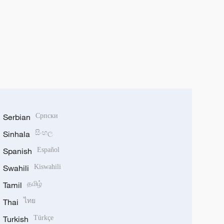
Serbian
Српски
Sinhala
සිංහල
Spanish
Español
Swahili
Kiswahili
Tamil
தமிழ்
Thai
ไทย
Turkish
Türkçe