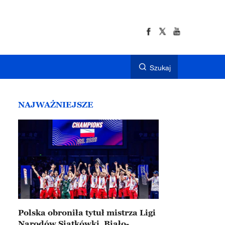
Szukaj
NAJWAŻNIEJSZE
Polska obroniła tytuł mistrza Ligi
Narodów Siatkówki. Biało-