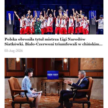
Polska obroniła tytuł mistrza Ligi Narodów
Siatkówki. Biało-Czerwoni triumfowali w chińskim
Ningbo
03-Aug-2026