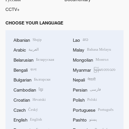
CCTV+
CHOOSE YOUR LANGUAGE
Shqip
ລາວ
Albanian
Lao
العربية
Bahasa Melayu
Arabic
Malay
Беларуская
Монгол
Belarusian
Mongolian
বাংলা
မြန်မာဘာသာ
Bengali
Myanmar
Български
नेपाली
Bulgarian
Nepali
ខ្មែរ
فارسی
Cambodian
Persian
Hrvatski
Polski
Croatian
Polish
Český
Português
Czech
Portuguese
English
پښتو
English
Pashto