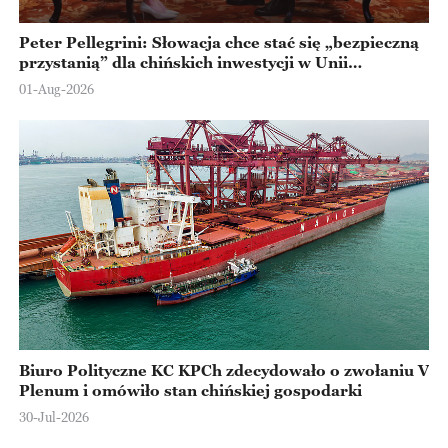
Peter Pellegrini: Słowacja chce stać się „bezpieczną
przystanią” dla chińskich inwestycji w Unii
Europejskiej
01-Aug-2026
Biuro Polityczne KC KPCh zdecydowało o zwołaniu V
Plenum i omówiło stan chińskiej gospodarki
30-Jul-2026