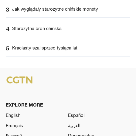
3
Jak wyglądały starożytne chińskie monety
4
Starożytna broń chińska
5
Kraciasty szal sprzed tysiąca lat
EXPLORE MORE
English
Español
Français
العربية
Русский
Documentary