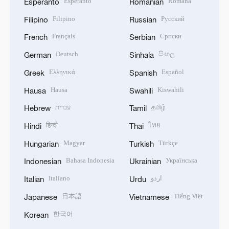
Esperanto
Română
Esperanto
Romanian
Filipino
Русский
Filipino
Russian
Français
Српски
French
Serbian
Deutsch
සිංහල
German
Sinhala
Ελληνικά
Español
Greek
Spanish
Hausa
Kiswahili
Hausa
Swahili
עברית
தமிழ்
Hebrew
Tamil
हिन्दी
ไทย
Hindi
Thai
Magyar
Türkçe
Hungarian
Turkish
Bahasa Indonesia
Українська
Indonesian
Ukrainian
Italiano
اردو
Italian
Urdu
日本語
Tiếng Việt
Japanese
Vietnamese
한국어
Korean