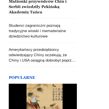
Małżonki przywódców Chin i
Serbii zwiedziły Pekińską
Akademię Tańca
Studenci zagraniczni poznają
tradycyjne wioski i niematerialne
dziedzictwo kulturowe
Amerykańscy przedsiębiorcy
odwiedzający Chiny oczekują, że
Chiny i USA osiągną dobrobyt poprzez
dialog i współpracę
POPULARNE