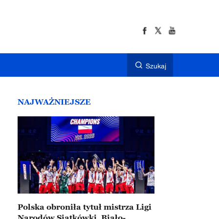
Szukaj
NAJWAŻNIEJSZE
Polska obroniła tytuł mistrza Ligi
Narodów Siatkówki. Biało-