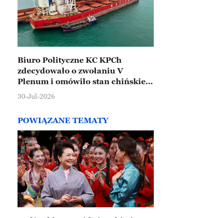
Biuro Polityczne KC KPCh
zdecydowało o zwołaniu V
Plenum i omówiło stan chińskiej
gospodarki
30-Jul-2026
POWIĄZANE TEMATY