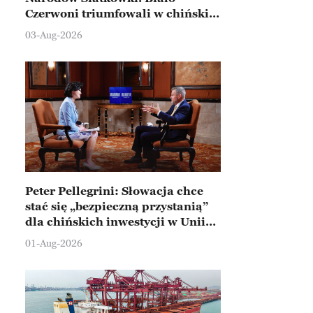
Czerwoni triumfowali w chińskim
Ningbo
03-Aug-2026
Peter Pellegrini: Słowacja chce
stać się „bezpieczną przystanią”
dla chińskich inwestycji w Unii
Europejskiej
01-Aug-2026