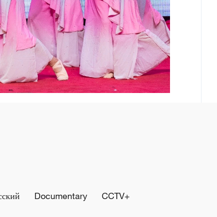
сский
Documentary
CCTV+