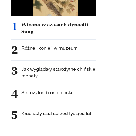
1
Wiosna w czasach dynastii
Song
2
Różne „konie” w muzeum
3
Jak wyglądały starożytne chińskie
monety
4
Starożytna broń chińska
5
Kraciasty szal sprzed tysiąca lat