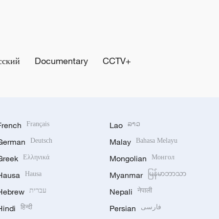
сский
Documentary
CCTV+
French
Français
Lao
ລາວ
German
Deutsch
Malay
Bahasa Melayu
Greek
Ελληνικά
Mongolian
Монгол
Hausa
Hausa
Myanmar
မြန်မာဘာသာ
Hebrew
עברית
Nepali
नेपाली
Hindi
हिन्दी
Persian
فارسی