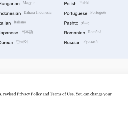
Hungarian
Magyar
Polish
Polski
Indonesian
Bahasa Indonesia
Portuguese
Português
Italian
Italiano
Pashto
پښتو
Japanese
日本語
Romanian
Română
Korean
한국어
Russian
Русский
es, revised Privacy Policy and Terms of Use. You can change your
备 11010502050052号
Disinformation report hotline: 010-8506146