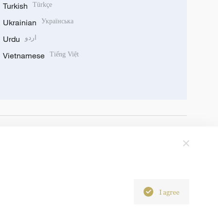
Turkish
Türkçe
Ukrainian
Українська
Urdu
اردو
Vietnamese
Tiếng Việt
I agree
6