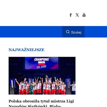
Szukaj
NAJWAŻNIEJSZE
Polska obroniła tytuł mistrza Ligi
Narodów Siatkówki. Biało-