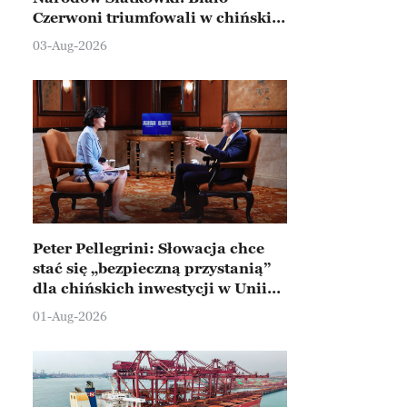
Czerwoni triumfowali w chińskim
Ningbo
03-Aug-2026
Peter Pellegrini: Słowacja chce
stać się „bezpieczną przystanią”
dla chińskich inwestycji w Unii
Europejskiej
01-Aug-2026