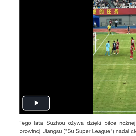
Play
Video
Tego lata Suzhou ożywa dzięki piłce nożnej
prowincji Jiangsu ("Su Super League") nadal ci