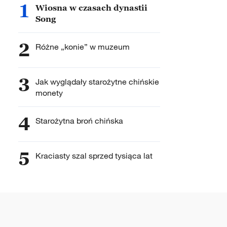
1
Wiosna w czasach dynastii
Song
2
Różne „konie” w muzeum
3
Jak wyglądały starożytne chińskie
monety
4
Starożytna broń chińska
5
Kraciasty szal sprzed tysiąca lat