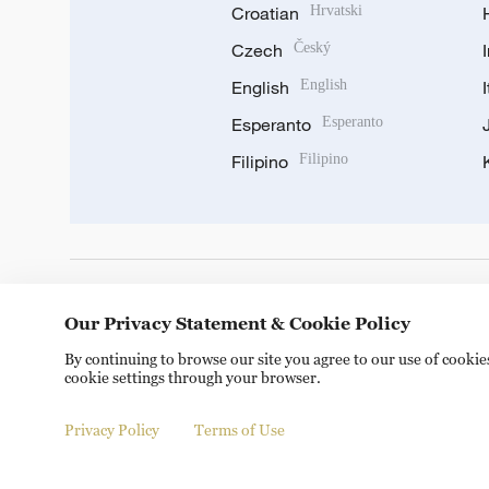
Croatian
Hrvatski
Czech
Český
English
English
Esperanto
Esperanto
Filipino
Filipino
DOWNLOAD OUR APP
Our Privacy Statement & Cookie Policy
By continuing to browse our site you agree to our use of cooki
cookie settings through your browser.
Privacy Policy
Terms of Use
Copyright © 2024 CGTN.
京ICP备20000184号
京公网安