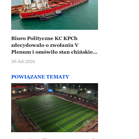
Biuro Polityczne KC KPCh
zdecydowało o zwołaniu V
Plenum i omówiło stan chińskiej
gospodarki
30-Jul-2026
POWIĄZANE TEMATY