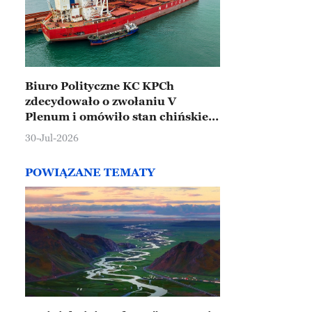
Biuro Polityczne KC KPCh
zdecydowało o zwołaniu V
Plenum i omówiło stan chińskiej
gospodarki
30-Jul-2026
POWIĄZANE TEMATY