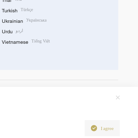
Thai
Turkish
Türkçe
Ukrainian
Українська
Urdu
اردو
Vietnamese
Tiếng Việt
I agree
6