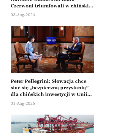
Czerwoni triumfowali w chińskim
Ningbo
03-Aug-2026
Peter Pellegrini: Słowacja chce
stać się „bezpieczną przystanią”
dla chińskich inwestycji w Unii
Europejskiej
01-Aug-2026