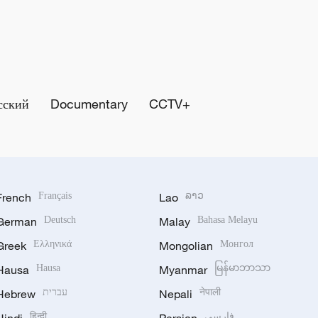
сский
Documentary
CCTV+
French
Français
Lao
ລາວ
German
Deutsch
Malay
Bahasa Melayu
Greek
Ελληνικά
Mongolian
Монгол
Hausa
Hausa
Myanmar
မြန်မာဘာသာ
Hebrew
עברית
Nepali
नेपाली
हिन्दी
فارسی