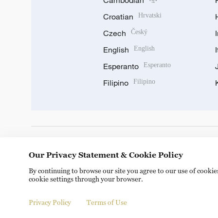
Cambodian
Croatian
Hrvatski
Czech
Český
English
English
Esperanto
Esperanto
Filipino
Filipino
DOWNLOAD OUR APP
Our Privacy Statement & Cookie Policy
By continuing to browse our site you agree to our use of cooki
cookie settings through your browser.
Privacy Policy
Terms of Use
Copyright © 2024 CGTN.
京ICP备20000184号
京公网安