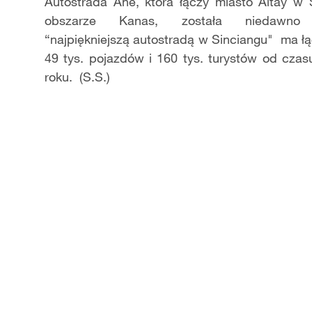
Video
Autostrada Ahe, kt
ó
ra
łą
czy miasto Altay w 
obszarze Kanas, zosta
ł
a niedawno 
“
najpi
ę
kniejsz
ą
autostrad
ą
w Sinciangu" ma
łą
49 tys. pojazd
ó
w i 160 tys. turyst
ó
w od czasu
roku. (S.S.)