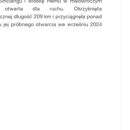
Sinciangu i wiosk
ę
Hemu w malowniczym
otwarta dla ruchu. Okrzykni
ę
ta
cznej d
ł
ugo
ść
209 km i przyci
ą
gn
ęł
a ponad
 jej pr
ó
bnego otwarcia we wrze
ś
niu 2024