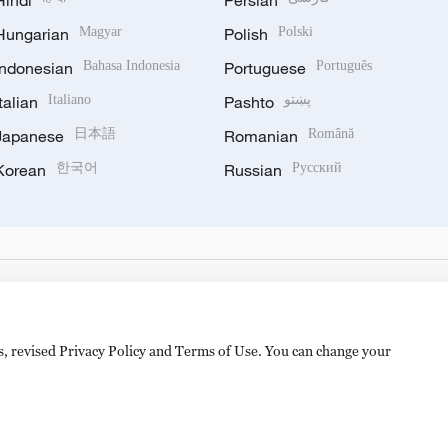
Hindi
Persian
Hungarian
Magyar
Polish
Polski
Indonesian
Bahasa Indonesia
Portuguese
Português
Italian
Italiano
Pashto
پښتو
Japanese
日本語
Romanian
Română
Korean
한국어
Russian
Русский
es, revised Privacy Policy and Terms of Use. You can change your
备 11010502050052号
Disinformation report hotline: 010-8506146