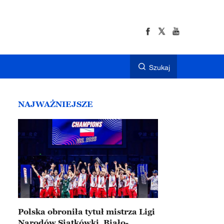
Szukaj
NAJWAŻNIEJSZE
Polska obroniła tytuł mistrza Ligi
Narodów Siatkówki. Biało-