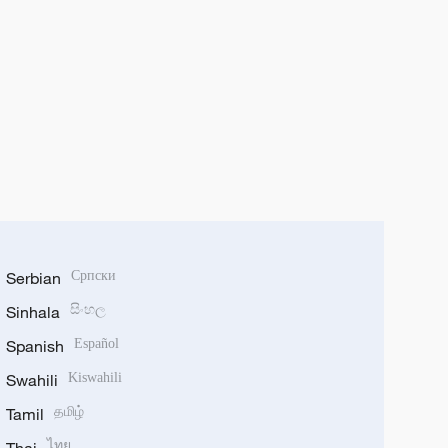
Serbian
Српски
Sinhala
සිංහල
Spanish
Español
Swahili
Kiswahili
Tamil
தமிழ்
ไทย