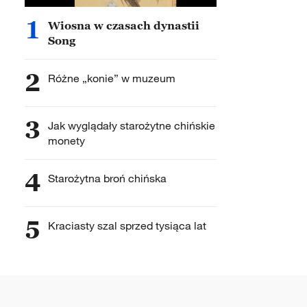
1
Wiosna w czasach dynastii
Song
2
Różne „konie” w muzeum
3
Jak wyglądały starożytne chińskie
monety
4
Starożytna broń chińska
5
Kraciasty szal sprzed tysiąca lat