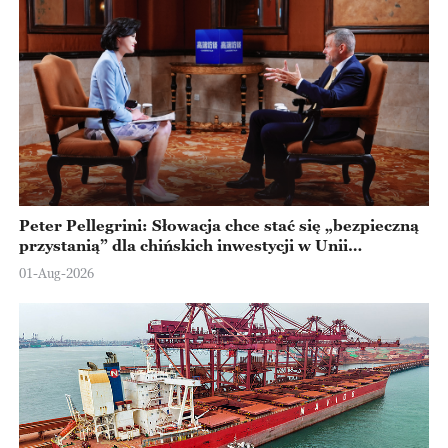
Peter Pellegrini: Słowacja chce stać się „bezpieczną
przystanią” dla chińskich inwestycji w Unii
Europejskiej
01-Aug-2026