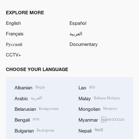
EXPLORE MORE
English
Español
Français
العربية
Русский
Documentary
CCTV+
CHOOSE YOUR LANGUAGE
Shqip
ລາວ
Albanian
Lao
العربية
Bahasa Melayu
Arabic
Malay
Беларуская
Монгол
Belarusian
Mongolian
বাংলা
မြန်မာဘာသာ
Bengali
Myanmar
Български
नेपाली
Bulgarian
Nepali