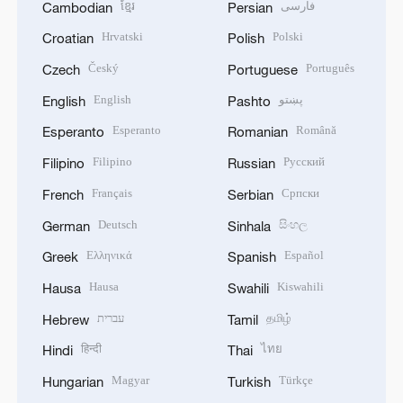
ខ្មែរ
فارسی
Cambodian
Persian
Hrvatski
Polski
Croatian
Polish
Český
Português
Czech
Portuguese
English
پښتو
English
Pashto
Esperanto
Română
Esperanto
Romanian
Filipino
Русский
Filipino
Russian
Français
Српски
French
Serbian
Deutsch
සිංහල
German
Sinhala
Ελληνικά
Español
Greek
Spanish
Hausa
Kiswahili
Hausa
Swahili
עברית
தமிழ்
Hebrew
Tamil
हिन्दी
ไทย
Hindi
Thai
Magyar
Türkçe
Hungarian
Turkish