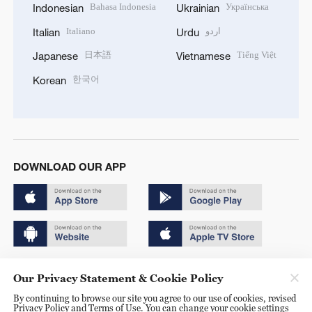
Bahasa Indonesia
Українська
Indonesian
Ukrainian
Italiano
اردو
Italian
Urdu
日本語
Tiếng Việt
Japanese
Vietnamese
한국어
Korean
DOWNLOAD OUR APP
Copyright © 2024 CGTN.
Our Privacy Statement & Cookie Policy
京ICP备20000184号
By continuing to browse our site you agree to our use of cookies, revised
Privacy Policy and Terms of Use. You can change your cookie settings