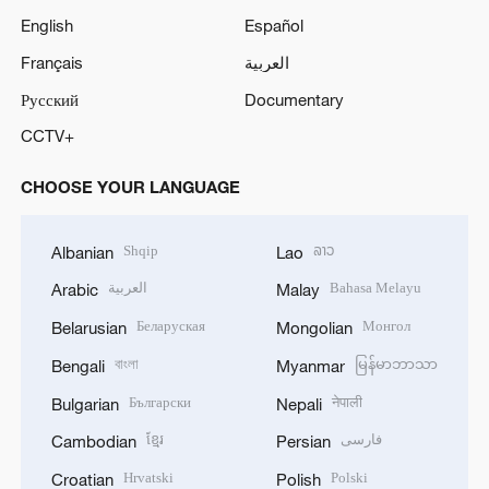
English
Español
Français
العربية
Русский
Documentary
CCTV+
CHOOSE YOUR LANGUAGE
Shqip
ລາວ
Albanian
Lao
العربية
Bahasa Melayu
Arabic
Malay
Беларуская
Монгол
Belarusian
Mongolian
বাংলা
မြန်မာဘာသာ
Bengali
Myanmar
Български
नेपाली
Bulgarian
Nepali
ខ្មែរ
فارسی
Cambodian
Persian
Hrvatski
Polski
Croatian
Polish