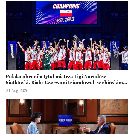
Polska obroniła tytuł mistrza Ligi Narodów
Siatkówki. Biało-Czerwoni triumfowali w chińskim
Ningbo
03-Aug-2026