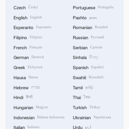
Český
Português
Czech
Portuguese
English
پښتو
English
Pashto
Esperanto
Română
Esperanto
Romanian
Filipino
Русский
Filipino
Russian
Français
Српски
French
Serbian
Deutsch
සිංහල
German
Sinhala
Ελληνικά
Español
Greek
Spanish
Hausa
Kiswahili
Hausa
Swahili
עברית
தமிழ்
Hebrew
Tamil
हिन्दी
ไทย
Hindi
Thai
Magyar
Türkçe
Hungarian
Turkish
Bahasa Indonesia
Українська
Indonesian
Ukrainian
Italiano
اردو
Italian
Urdu