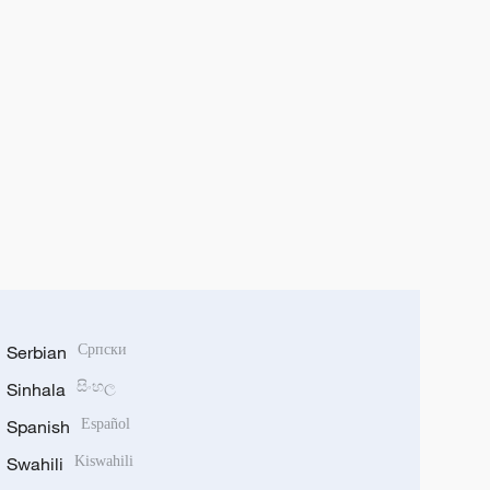
Serbian
Српски
Sinhala
සිංහල
Spanish
Español
Swahili
Kiswahili