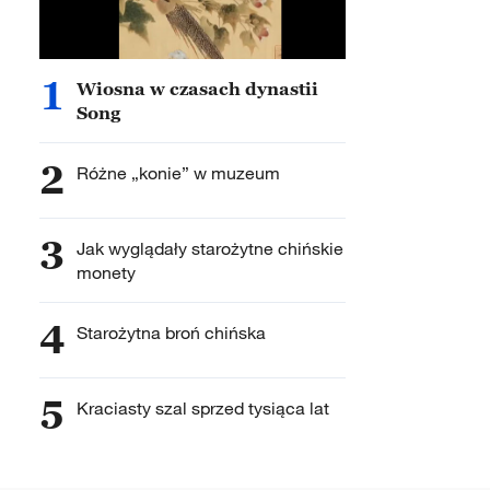
1
Wiosna w czasach dynastii
Song
2
Różne „konie” w muzeum
3
Jak wyglądały starożytne chińskie
monety
4
Starożytna broń chińska
5
Kraciasty szal sprzed tysiąca lat