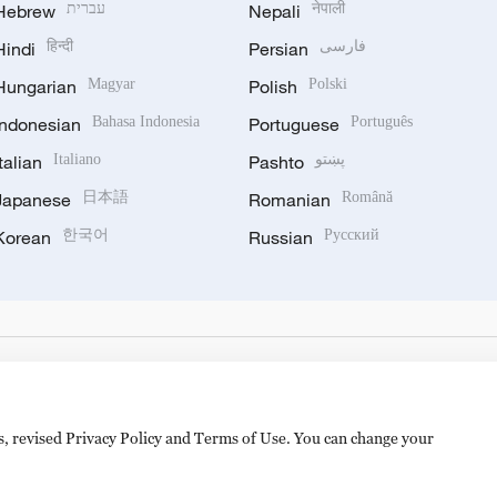
Hebrew
עברית
Nepali
नेपाली
Hindi
हिन्दी
Persian
فارسی
Hungarian
Magyar
Polish
Polski
Indonesian
Bahasa Indonesia
Portuguese
Português
Italian
Italiano
Pashto
پښتو
Japanese
日本語
Romanian
Română
Korean
한국어
Russian
Русский
es, revised Privacy Policy and Terms of Use. You can change your