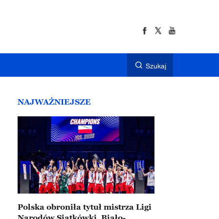
Szukaj
NAJWAŻNIEJSZE
Polska obroniła tytuł mistrza Ligi
Narodów Siatkówki. Biało-