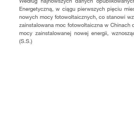
Video
Według najnowszych danych opublikowanych
Energetyczną, w ciągu pierwszych pięciu mie
nowych mocy fotowoltaicznych, co stanowi wz
zainstalowana moc fotowoltaiczna w Chinach
mocy zainstalowanej nowej energii, wznosz
(S.S.)