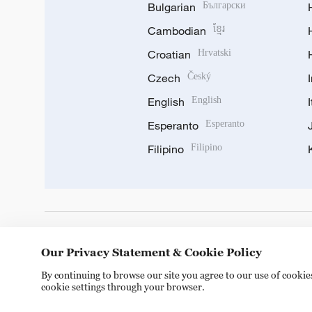
Bulgarian
Български
Cambodian
ខ្មែរ
Croatian
Hrvatski
Czech
Český
English
English
Esperanto
Esperanto
Filipino
Filipino
DOWNLOAD OUR APP
Our Privacy Statement & Cookie Policy
By continuing to browse our site you agree to our use of cooki
cookie settings through your browser.