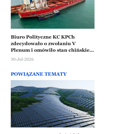
Biuro Polityczne KC KPCh
zdecydowało o zwołaniu V
Plenum i omówiło stan chińskiej
gospodarki
30-Jul-2026
POWIĄZANE TEMATY