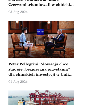
Czerwoni triumfowali w chińskim
Ningbo
03-Aug-2026
Peter Pellegrini: Słowacja chce
stać się „bezpieczną przystanią”
dla chińskich inwestycji w Unii
Europejskiej
01-Aug-2026