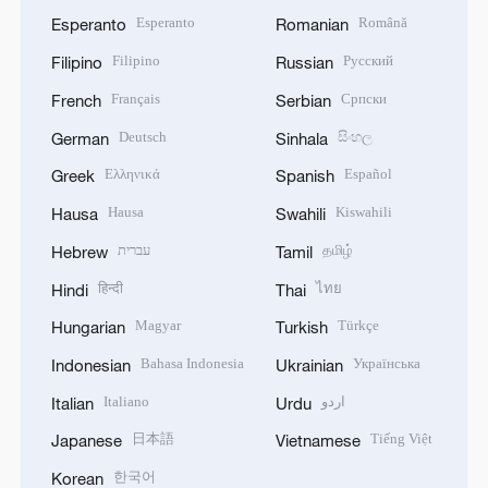
Esperanto
Română
Esperanto
Romanian
Filipino
Русский
Filipino
Russian
Français
Српски
French
Serbian
Deutsch
සිංහල
German
Sinhala
Ελληνικά
Español
Greek
Spanish
Hausa
Kiswahili
Hausa
Swahili
עברית
தமிழ்
Hebrew
Tamil
हिन्दी
ไทย
Hindi
Thai
Magyar
Türkçe
Hungarian
Turkish
Bahasa Indonesia
Українська
Indonesian
Ukrainian
Italiano
اردو
Italian
Urdu
日本語
Tiếng Việt
Japanese
Vietnamese
한국어
Korean