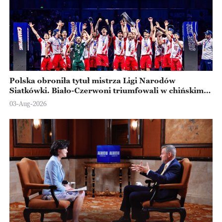
Polska obroniła tytuł mistrza Ligi Narodów
Siatkówki. Biało-Czerwoni triumfowali w chińskim
Ningbo
03-Aug-2026