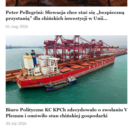
Peter Pellegrini: Słowacja chce stać się „bezpieczną
przystanią” dla chińskich inwestycji w Unii
Europejskiej
01-Aug-2026
Biuro Polityczne KC KPCh zdecydowało o zwołaniu V
Plenum i omówiło stan chińskiej gospodarki
30-Jul-2026