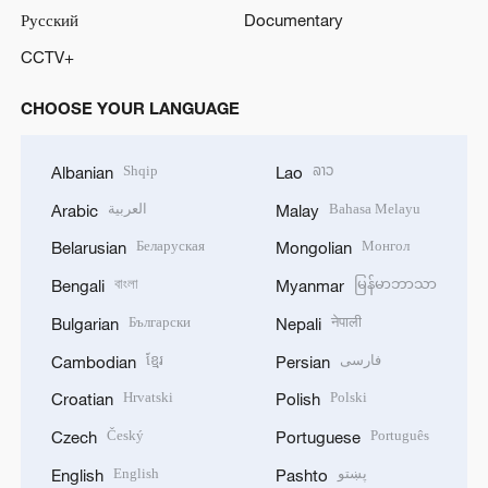
Русский
Documentary
CCTV+
CHOOSE YOUR LANGUAGE
Shqip
ລາວ
Albanian
Lao
العربية
Bahasa Melayu
Arabic
Malay
Беларуская
Монгол
Belarusian
Mongolian
বাংলা
မြန်မာဘာသာ
Bengali
Myanmar
Български
नेपाली
Bulgarian
Nepali
ខ្មែរ
فارسی
Cambodian
Persian
Hrvatski
Polski
Croatian
Polish
Český
Português
Czech
Portuguese
English
پښتو
English
Pashto