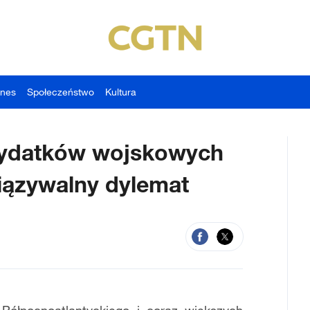
znes
Społeczeństwo
Kultura
ydatków wojskowych
ązywalny dylemat