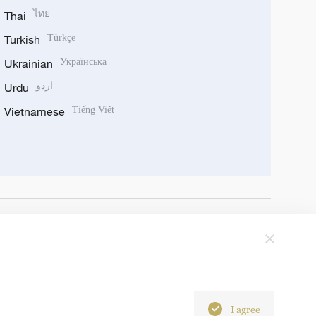
Thai
ไทย
Turkish
Türkçe
Ukrainian
Українська
Urdu
اردو
Vietnamese
Tiếng Việt
I agree
6