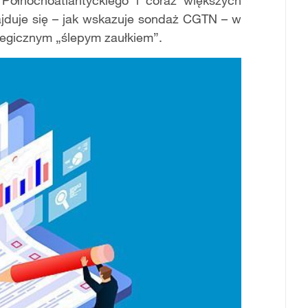
 Północnoatlantyckiego i coraz większych
ajduje się – jak wskazuje sondaż CGTN – w
ategicznym „ślepym zaułkiem”.