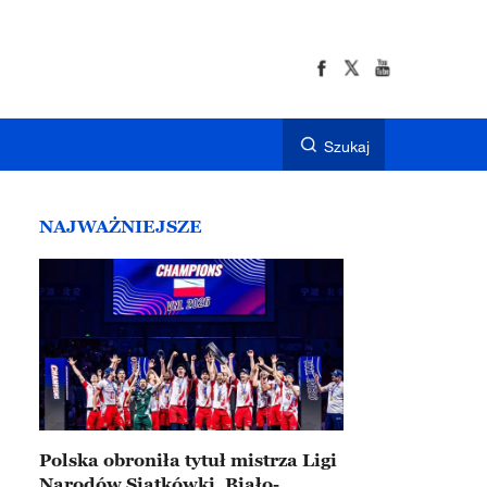
Szukaj
NAJWAŻNIEJSZE
Polska obroniła tytuł mistrza Ligi
Narodów Siatkówki. Biało-