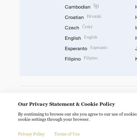
Cambodian
ខ្មែរ
Croatian
Hrvatski
Czech
Český
English
English
Esperanto
Esperanto
Filipino
Filipino
DOWNLOAD OUR APP
Our Privacy Statement & Cookie Policy
By continuing to browse our site you agree to our use of cooki
cookie settings through your browser.
Privacy Policy
Terms of Use
Copyright © 2024 CGTN.
京ICP备20000184号
京公网安