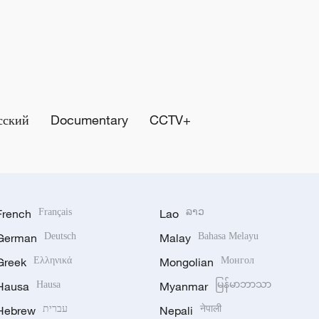
сский
Documentary
CCTV+
French
Français
Lao
ລາວ
German
Deutsch
Malay
Bahasa Melayu
Greek
Ελληνικά
Mongolian
Монгол
Hausa
Hausa
Myanmar
မြန်မာဘာသာ
Hebrew
עברית
Nepali
नेपाली