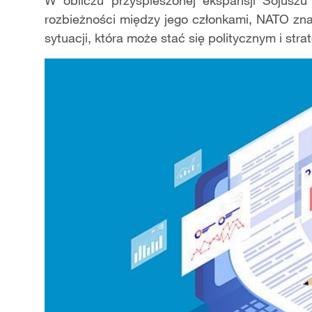
W obliczu przyspieszonej ekspansji Sojuszu
rozbieżności między jego członkami, NATO zn
sytuacji, która może stać się politycznym i str