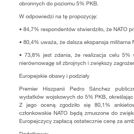
obronnych do poziomu 5% PKB.
W odpowiedzi na tę propozycję:
• 84,7% respondentów stwierdziło, że NATO pr
• 80,4% uważa, że dalsza ekspansja militarn
• 73,8% jest zdania, że realizacja celu 5%
nierównowagę sił zbrojnych i zwiększy zagroże
Europejskie obawy i podziały
Premier Hiszpanii Pedro Sánchez publiczn
wydatków wojskowych do 5% PKB, określając ją
Z jego oceną zgodziło się 80,1% ankietow
członkowskie NATO będą zmuszone do zwiększ
Europejczycy zapłacą ostatecznie cenę za amb
Dodatkowo: