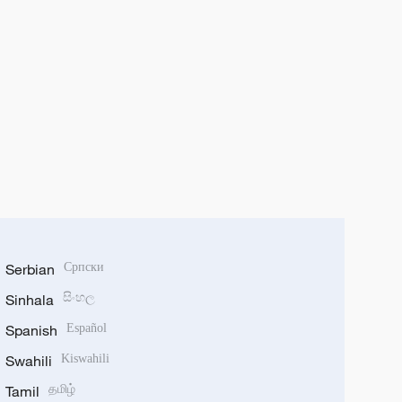
Serbian
Српски
Sinhala
සිංහල
Spanish
Español
Swahili
Kiswahili
Tamil
தமிழ்