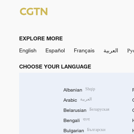
EXPLORE MORE
English
Español
Français
العربية
Ру
CHOOSE YOUR LANGUAGE
Albanian
Shqip
Arabic
العربية
Belarusian
Беларуская
Bengali
বাংলা
Bulgarian
Български