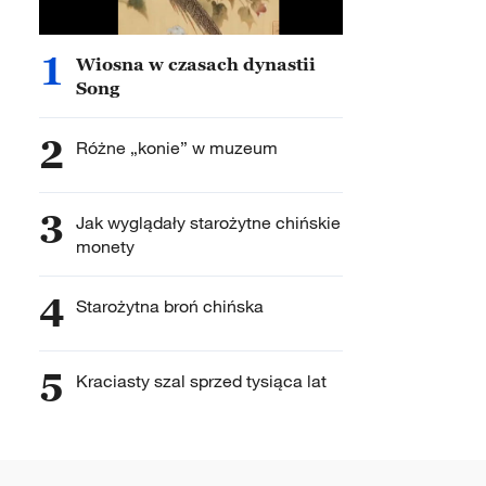
1
Wiosna w czasach dynastii
Song
2
Różne „konie” w muzeum
3
Jak wyglądały starożytne chińskie
monety
4
Starożytna broń chińska
5
Kraciasty szal sprzed tysiąca lat