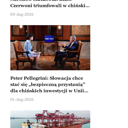
Czerwoni triumfowali w chińskim
Ningbo
03-Aug-2026
Peter Pellegrini: Słowacja chce
stać się „bezpieczną przystanią”
dla chińskich inwestycji w Unii
Europejskiej
01-Aug-2026