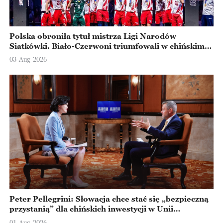
Polska obroniła tytuł mistrza Ligi Narodów
Siatkówki. Biało-Czerwoni triumfowali w chińskim
Ningbo
03-Aug-2026
Peter Pellegrini: Słowacja chce stać się „bezpieczną
przystanią” dla chińskich inwestycji w Unii
Europejskiej
01-Aug-2026