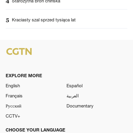
4
Starożytna broń chińska
5
Kraciasty szal sprzed tysiąca lat
EXPLORE MORE
English
Español
Français
العربية
Русский
Documentary
CCTV+
CHOOSE YOUR LANGUAGE