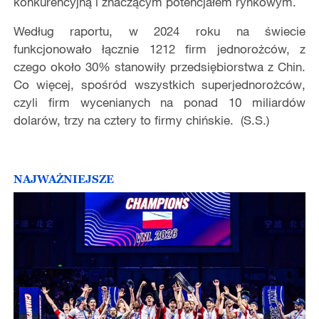
konkurencyjną i znaczącym potencjałem rynkowym.
Według raportu, w 2024 roku na świecie
funkcjonowało łącznie 1212 firm jednorożców, z
czego około 30% stanowiły przedsiębiorstwa z Chin.
Co więcej, spośród wszystkich
superjednorożców
,
czyli firm wycenianych na ponad 10 miliardów
dolarów, trzy na cztery to firmy chińskie. (S.S.)
NAJWAŻNIEJSZE