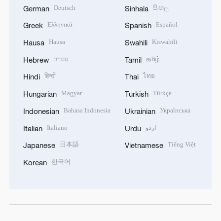
Deutsch
සිංහල
German
Sinhala
Ελληνικά
Español
Greek
Spanish
Hausa
Kiswahili
Hausa
Swahili
עברית
தமிழ்
Hebrew
Tamil
हिन्दी
ไทย
Hindi
Thai
Magyar
Türkçe
Hungarian
Turkish
Bahasa Indonesia
Українська
Indonesian
Ukrainian
Italiano
اردو
Italian
Urdu
日本語
Tiếng Việt
Japanese
Vietnamese
한국어
Korean