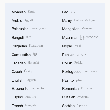
Shqip
ລາວ
Albanian
Lao
العربية
Bahasa Melayu
Arabic
Malay
Беларуская
Монгол
Belarusian
Mongolian
বাংলা
မြန်မာဘာသာ
Bengali
Myanmar
Български
नेपाली
Bulgarian
Nepali
ខ្មែរ
فارسی
Cambodian
Persian
Hrvatski
Polski
Croatian
Polish
Český
Português
Czech
Portuguese
English
پښتو
English
Pashto
Esperanto
Română
Esperanto
Romanian
Filipino
Русский
Filipino
Russian
Français
Српски
French
Serbian