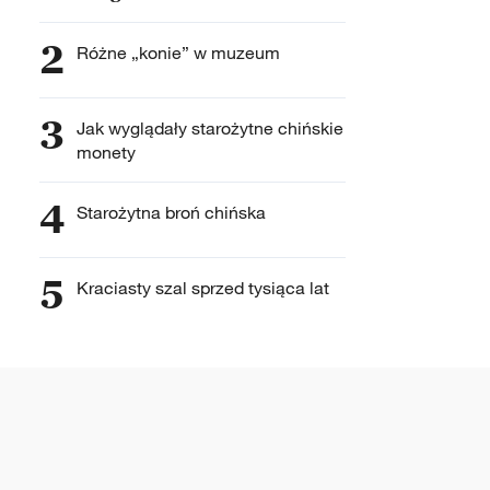
2
Różne „konie” w muzeum
3
Jak wyglądały starożytne chińskie
monety
4
Starożytna broń chińska
5
Kraciasty szal sprzed tysiąca lat