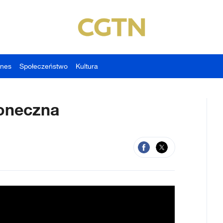
znes
Społeczeństwo
Kultura
łoneczna