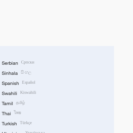
Serbian
Српски
Sinhala
සිංහල
Spanish
Español
Swahili
Kiswahili
Tamil
தமிழ்
Thai
ไทย
Turkish
Türkçe
Українська