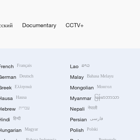
сский
Documentary
CCTV+
French
Français
Lao
ລາວ
German
Deutsch
Malay
Bahasa Melayu
Greek
Ελληνικά
Mongolian
Монгол
Hausa
Hausa
Myanmar
မြန်မာဘာသာ
Hebrew
עברית
Nepali
नेपाली
Hindi
हिन्दी
Persian
فارسی
Hungarian
Magyar
Polish
Polski
Bahasa Indonesia
Português