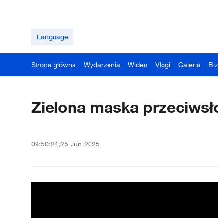
Language
Strona główna
Wydarzenia
Wideo
Vlogi
Galeria
Bi
Zielona maska przeciws
09:50:24,25-Jun-2025