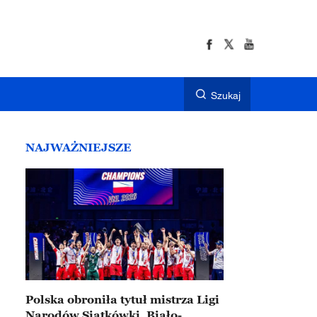
Szukaj
NAJWAŻNIEJSZE
Polska obroniła tytuł mistrza Ligi
Narodów Siatkówki. Biało-