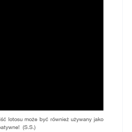
Liść lotosu może być również używany jako
eatywne! (S.S.)