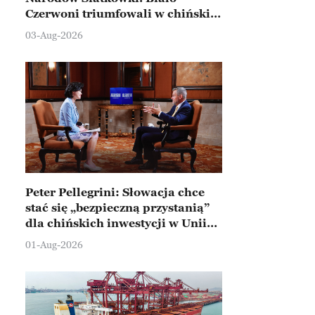
Czerwoni triumfowali w chińskim
Ningbo
03-Aug-2026
Peter Pellegrini: Słowacja chce
stać się „bezpieczną przystanią”
dla chińskich inwestycji w Unii
Europejskiej
01-Aug-2026