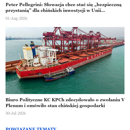
Peter Pellegrini: Słowacja chce stać się „bezpieczną
przystanią” dla chińskich inwestycji w Unii
Europejskiej
01-Aug-2026
Biuro Polityczne KC KPCh zdecydowało o zwołaniu V
Plenum i omówiło stan chińskiej gospodarki
30-Jul-2026
POWIĄZANE TEMATY