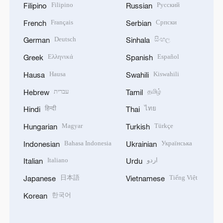
Filipino
Русский
Filipino
Russian
Français
Српски
French
Serbian
Deutsch
සිංහල
German
Sinhala
Ελληνικά
Español
Greek
Spanish
Hausa
Kiswahili
Hausa
Swahili
עברית
தமிழ்
Hebrew
Tamil
हिन्दी
ไทย
Hindi
Thai
Magyar
Türkçe
Hungarian
Turkish
Bahasa Indonesia
Українська
Indonesian
Ukrainian
Italiano
اردو
Italian
Urdu
日本語
Tiếng Việt
Japanese
Vietnamese
한국어
Korean