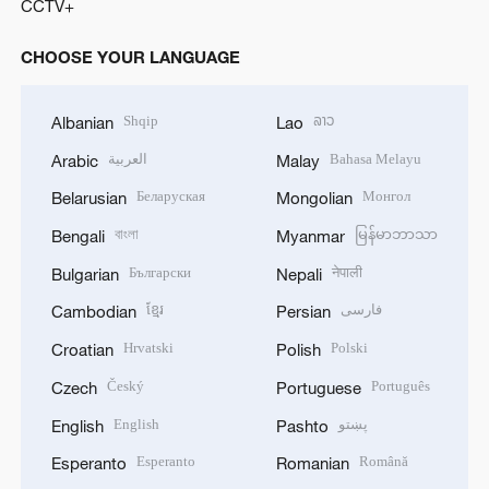
CCTV+
CHOOSE YOUR LANGUAGE
Shqip
ລາວ
Albanian
Lao
العربية
Bahasa Melayu
Arabic
Malay
Беларуская
Монгол
Belarusian
Mongolian
বাংলা
မြန်မာဘာသာ
Bengali
Myanmar
Български
नेपाली
Bulgarian
Nepali
ខ្មែរ
فارسی
Cambodian
Persian
Hrvatski
Polski
Croatian
Polish
Český
Português
Czech
Portuguese
English
پښتو
English
Pashto
Esperanto
Română
Esperanto
Romanian