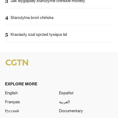
3
Jak wyglądały starożytne chińskie monety
4
Starożytna broń chińska
5
Kraciasty szal sprzed tysiąca lat
EXPLORE MORE
English
Español
Français
العربية
Русский
Documentary