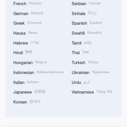
Français
Српски
French
Serbian
Deutsch
සිංහල
German
Sinhala
Ελληνικά
Español
Greek
Spanish
Hausa
Kiswahili
Hausa
Swahili
עברית
தமிழ்
Hebrew
Tamil
हिन्दी
ไทย
Hindi
Thai
Magyar
Türkçe
Hungarian
Turkish
Bahasa Indonesia
Українська
Indonesian
Ukrainian
Italiano
اردو
Italian
Urdu
日本語
Tiếng Việt
Japanese
Vietnamese
한국어
Korean