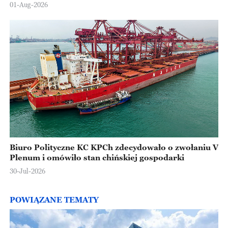
Europejskiej
01-Aug-2026
Biuro Polityczne KC KPCh zdecydowało o zwołaniu V
Plenum i omówiło stan chińskiej gospodarki
30-Jul-2026
POWIĄZANE TEMATY