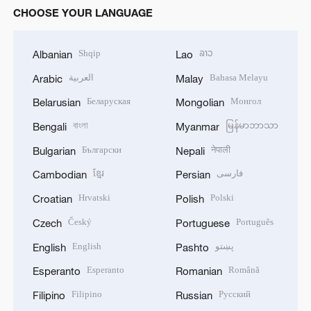
CHOOSE YOUR LANGUAGE
Shqip
ລາວ
Albanian
Lao
العربية
Bahasa Melayu
Arabic
Malay
Беларуская
Монгол
Belarusian
Mongolian
বাংলা
မြန်မာဘာသာ
Bengali
Myanmar
Български
नेपाली
Bulgarian
Nepali
ខ្មែរ
فارسی
Cambodian
Persian
Hrvatski
Polski
Croatian
Polish
Český
Português
Czech
Portuguese
English
پښتو
English
Pashto
Esperanto
Română
Esperanto
Romanian
Filipino
Русский
Filipino
Russian