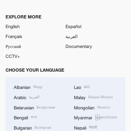
EXPLORE MORE
English
Español
Français
العربية
Русский
Documentary
CCTV+
CHOOSE YOUR LANGUAGE
Shqip
ລາວ
Albanian
Lao
العربية
Bahasa Melayu
Arabic
Malay
Беларуская
Монгол
Belarusian
Mongolian
বাংলা
မြန်မာဘာသာ
Bengali
Myanmar
Български
नेपाली
Bulgarian
Nepali