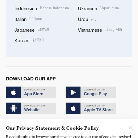
Bahasa Indonesia
Українська
Indonesian
Ukrainian
Italiano
اردو
Italian
Urdu
日本語
Tiếng Việt
Japanese
Vietnamese
한국어
Korean
DOWNLOAD OUR APP
Copyright © 2024 CGTN.
Our Privacy Statement & Cookie Policy
京ICP备20000184号
By continuing to browse our site you agree to our use of cookies, revised