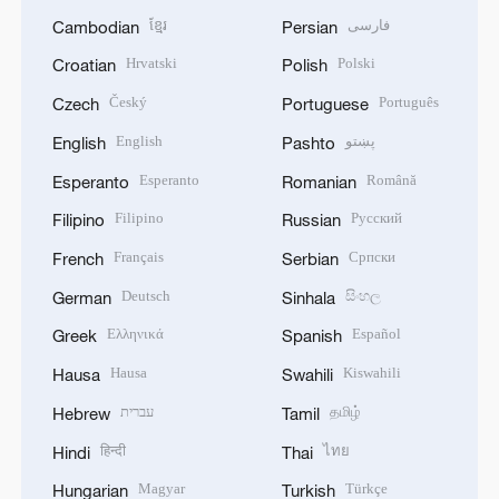
ខ្មែរ
فارسی
Cambodian
Persian
Hrvatski
Polski
Croatian
Polish
Český
Português
Czech
Portuguese
English
پښتو
English
Pashto
Esperanto
Română
Esperanto
Romanian
Filipino
Русский
Filipino
Russian
Français
Српски
French
Serbian
Deutsch
සිංහල
German
Sinhala
Ελληνικά
Español
Greek
Spanish
Hausa
Kiswahili
Hausa
Swahili
עברית
தமிழ்
Hebrew
Tamil
हिन्दी
ไทย
Hindi
Thai
Magyar
Türkçe
Hungarian
Turkish