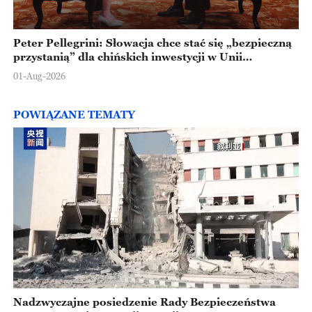
Peter Pellegrini: Słowacja chce stać się „bezpieczną
przystanią” dla chińskich inwestycji w Unii
Europejskiej
01-Aug-2026
POWIĄZANE TEMATY
Nadzwyczajne posiedzenie Rady Bezpieczeństwa