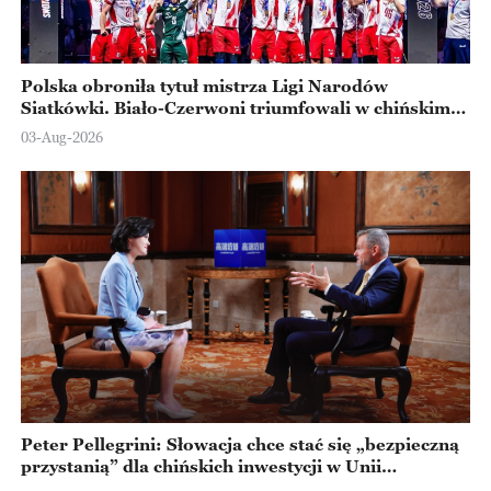
Polska obroniła tytuł mistrza Ligi Narodów
Siatkówki. Biało-Czerwoni triumfowali w chińskim
Ningbo
03-Aug-2026
Peter Pellegrini: Słowacja chce stać się „bezpieczną
przystanią” dla chińskich inwestycji w Unii
Europejskiej