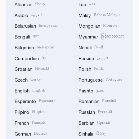
Shqip
ລາວ
Albanian
Lao
العربية
Bahasa Melayu
Arabic
Malay
Беларуская
Монгол
Belarusian
Mongolian
বাংলা
မြန်မာဘာသာ
Bengali
Myanmar
Български
नेपाली
Bulgarian
Nepali
ខ្មែរ
فارسی
Cambodian
Persian
Hrvatski
Polski
Croatian
Polish
Český
Português
Czech
Portuguese
English
پښتو
English
Pashto
Esperanto
Română
Esperanto
Romanian
Filipino
Русский
Filipino
Russian
Français
Српски
French
Serbian
Deutsch
සිංහල
German
Sinhala