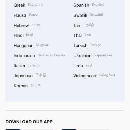
Ελληνικά
Español
Greek
Spanish
Hausa
Kiswahili
Hausa
Swahili
עברית
தமிழ்
Hebrew
Tamil
हिन्दी
ไทย
Hindi
Thai
Magyar
Türkçe
Hungarian
Turkish
Bahasa Indonesia
Українська
Indonesian
Ukrainian
Italiano
اردو
Italian
Urdu
日本語
Tiếng Việt
Japanese
Vietnamese
한국어
Korean
DOWNLOAD OUR APP