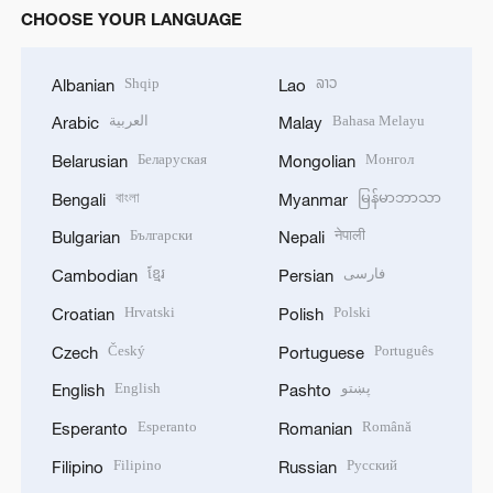
CHOOSE YOUR LANGUAGE
Shqip
ລາວ
Albanian
Lao
العربية
Bahasa Melayu
Arabic
Malay
Беларуская
Монгол
Belarusian
Mongolian
বাংলা
မြန်မာဘာသာ
Bengali
Myanmar
Български
नेपाली
Bulgarian
Nepali
ខ្មែរ
فارسی
Cambodian
Persian
Hrvatski
Polski
Croatian
Polish
Český
Português
Czech
Portuguese
English
پښتو
English
Pashto
Esperanto
Română
Esperanto
Romanian
Filipino
Русский
Filipino
Russian