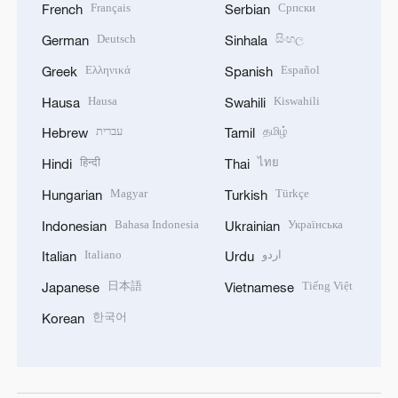
Français
Српски
French
Serbian
Deutsch
සිංහල
German
Sinhala
Ελληνικά
Español
Greek
Spanish
Hausa
Kiswahili
Hausa
Swahili
עברית
தமிழ்
Hebrew
Tamil
हिन्दी
ไทย
Hindi
Thai
Magyar
Türkçe
Hungarian
Turkish
Bahasa Indonesia
Українська
Indonesian
Ukrainian
Italiano
اردو
Italian
Urdu
日本語
Tiếng Việt
Japanese
Vietnamese
한국어
Korean