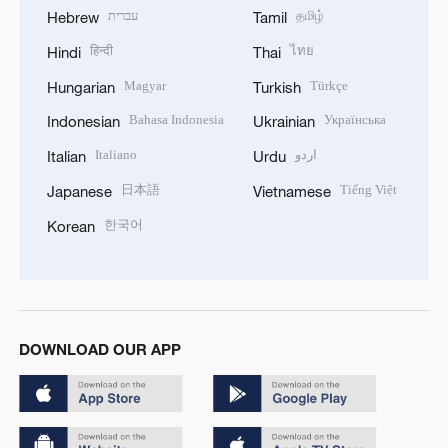
עברית
தமிழ்
Hebrew
Tamil
हिन्दी
ไทย
Hindi
Thai
Magyar
Türkçe
Hungarian
Turkish
Bahasa Indonesia
Українська
Indonesian
Ukrainian
Italiano
اردو
Italian
Urdu
日本語
Tiếng Việt
Japanese
Vietnamese
한국어
Korean
DOWNLOAD OUR APP