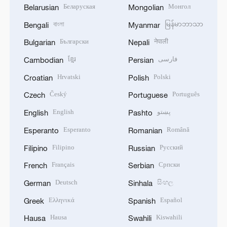
Беларуская
Монгол
Belarusian
Mongolian
বাংলা
မြန်မာဘာသာ
Bengali
Myanmar
Български
नेपाली
Bulgarian
Nepali
ខ្មែរ
فارسی
Cambodian
Persian
Hrvatski
Polski
Croatian
Polish
Český
Português
Czech
Portuguese
English
پښتو
English
Pashto
Esperanto
Română
Esperanto
Romanian
Filipino
Русский
Filipino
Russian
Français
Српски
French
Serbian
Deutsch
සිංහල
German
Sinhala
Ελληνικά
Español
Greek
Spanish
Hausa
Kiswahili
Hausa
Swahili