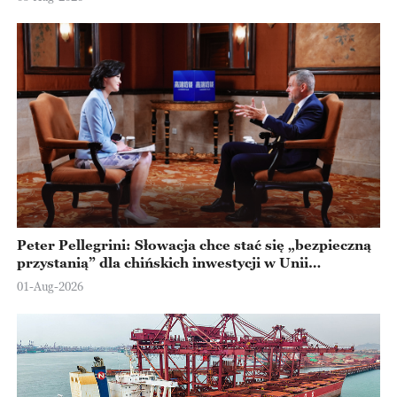
Peter Pellegrini: Słowacja chce stać się „bezpieczną
przystanią” dla chińskich inwestycji w Unii
Europejskiej
01-Aug-2026