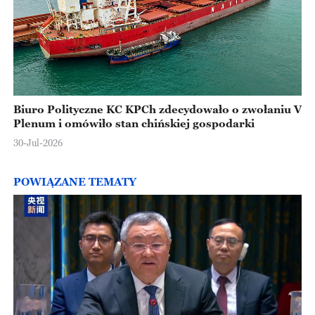
Biuro Polityczne KC KPCh zdecydowało o zwołaniu V
Plenum i omówiło stan chińskiej gospodarki
30-Jul-2026
POWIĄZANE TEMATY