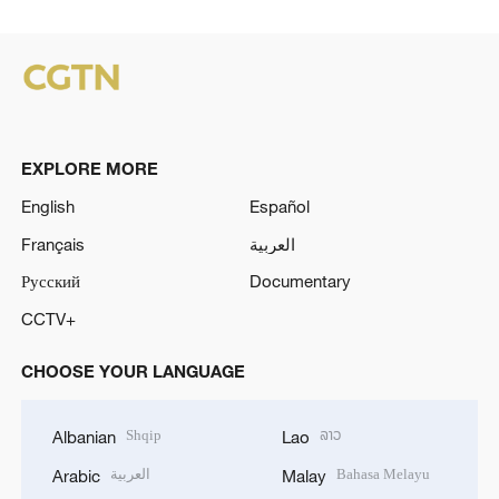
EXPLORE MORE
English
Español
Français
العربية
Русский
Documentary
CCTV+
CHOOSE YOUR LANGUAGE
Shqip
ລາວ
Albanian
Lao
العربية
Bahasa Melayu
Arabic
Malay