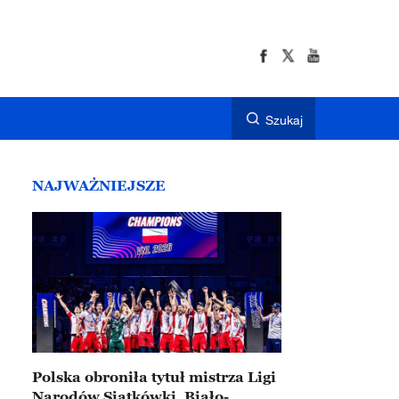
Szukaj
NAJWAŻNIEJSZE
Polska obroniła tytuł mistrza Ligi
Narodów Siatkówki. Biało-