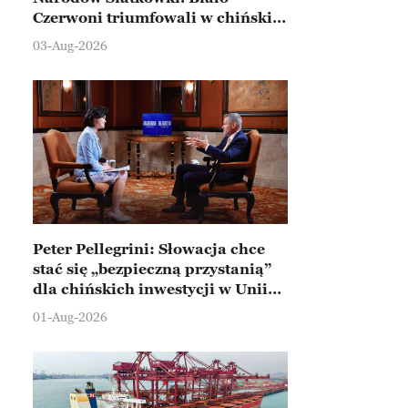
Czerwoni triumfowali w chińskim
Ningbo
03-Aug-2026
Peter Pellegrini: Słowacja chce
stać się „bezpieczną przystanią”
dla chińskich inwestycji w Unii
Europejskiej
01-Aug-2026