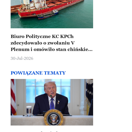
Biuro Polityczne KC KPCh
zdecydowało o zwołaniu V
Plenum i omówiło stan chińskiej
gospodarki
30-Jul-2026
POWIĄZANE TEMATY