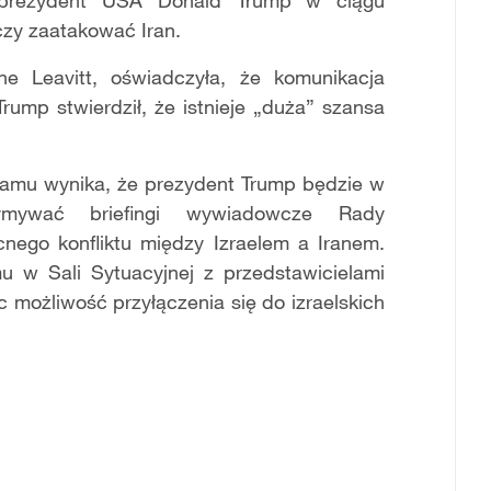
 prezydent USA Donald Trump w ciągu
czy zaatakować Iran.
e Leavitt, oświadczyła, że komunikacja
ump stwierdził, że istnieje „duża” szansa
amu wynika, że prezydent Trump będzie w
ymywać briefingi wywiadowcze Rady
ego konfliktu między Izraelem a Iranem.
 w Sali Sytuacyjnej z przedstawicielami
możliwość przyłączenia się do izraelskich