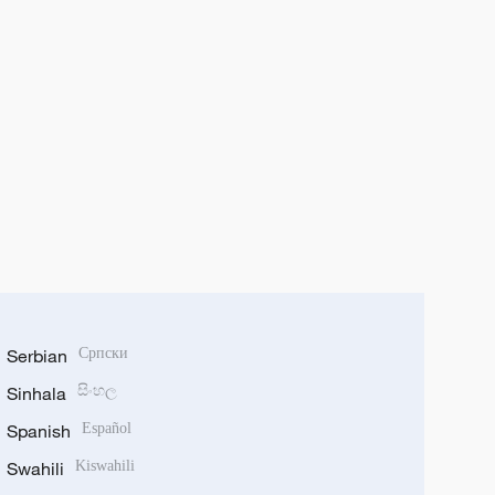
Serbian
Српски
Sinhala
සිංහල
Spanish
Español
Swahili
Kiswahili