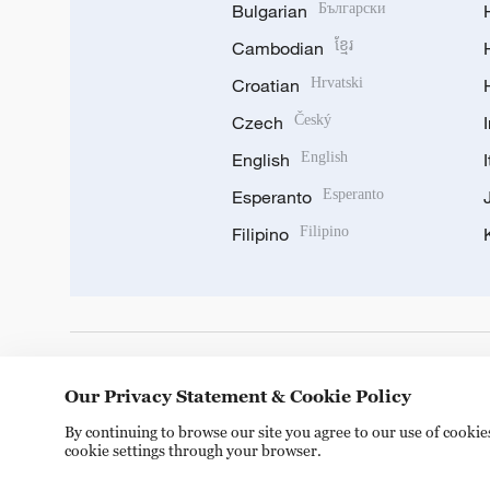
Bulgarian
Български
Cambodian
ខ្មែរ
Croatian
Hrvatski
Czech
Český
English
English
Esperanto
Esperanto
Filipino
Filipino
DOWNLOAD OUR APP
Our Privacy Statement & Cookie Policy
By continuing to browse our site you agree to our use of cooki
cookie settings through your browser.