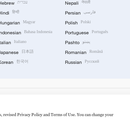
Hebrew
עברית
Nepali
नेपाली
Hindi
हिन्दी
Persian
فارسی
Hungarian
Magyar
Polish
Polski
Indonesian
Bahasa Indonesia
Portuguese
Português
Italian
Italiano
Pashto
پښتو
Japanese
日本語
Romanian
Română
Korean
한국어
Russian
Русский
es, revised Privacy Policy and Terms of Use. You can change your