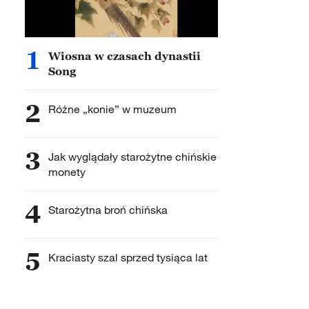
1
Wiosna w czasach dynastii
Song
2
Różne „konie” w muzeum
3
Jak wyglądały starożytne chińskie
monety
4
Starożytna broń chińska
5
Kraciasty szal sprzed tysiąca lat