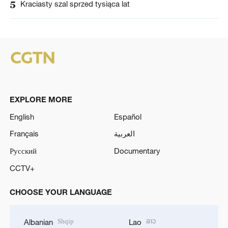
5
Kraciasty szal sprzed tysiąca lat
EXPLORE MORE
English
Español
Français
العربية
Русский
Documentary
CCTV+
CHOOSE YOUR LANGUAGE
Shqip
ລາວ
Albanian
Lao