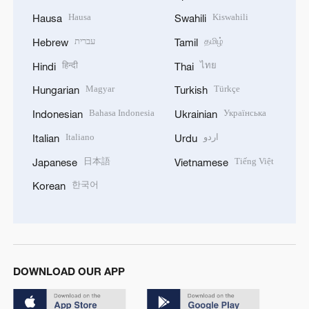
Hausa
Kiswahili
Hausa
Swahili
עברית
தமிழ்
Hebrew
Tamil
हिन्दी
ไทย
Hindi
Thai
Magyar
Türkçe
Hungarian
Turkish
Bahasa Indonesia
Українська
Indonesian
Ukrainian
Italiano
اردو
Italian
Urdu
日本語
Tiếng Việt
Japanese
Vietnamese
한국어
Korean
DOWNLOAD OUR APP