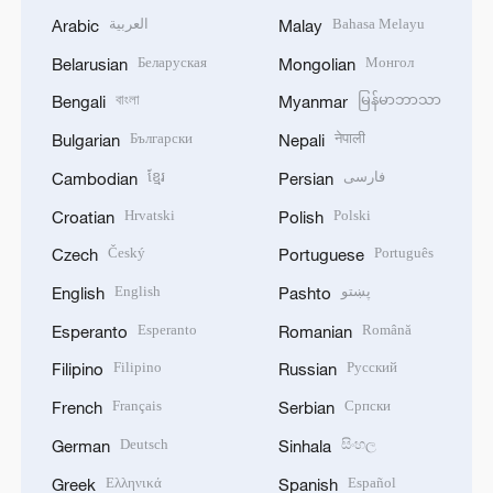
العربية
Bahasa Melayu
Arabic
Malay
Беларуская
Монгол
Belarusian
Mongolian
বাংলা
မြန်မာဘာသာ
Bengali
Myanmar
Български
नेपाली
Bulgarian
Nepali
ខ្មែរ
فارسی
Cambodian
Persian
Hrvatski
Polski
Croatian
Polish
Český
Português
Czech
Portuguese
English
پښتو
English
Pashto
Esperanto
Română
Esperanto
Romanian
Filipino
Русский
Filipino
Russian
Français
Српски
French
Serbian
Deutsch
සිංහල
German
Sinhala
Ελληνικά
Español
Greek
Spanish