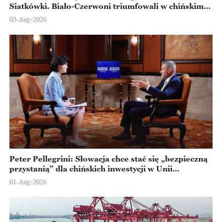
Siatkówki. Biało-Czerwoni triumfowali w chińskim
Ningbo
03-Aug-2026
Peter Pellegrini: Słowacja chce stać się „bezpieczną
przystanią” dla chińskich inwestycji w Unii
Europejskiej
01-Aug-2026